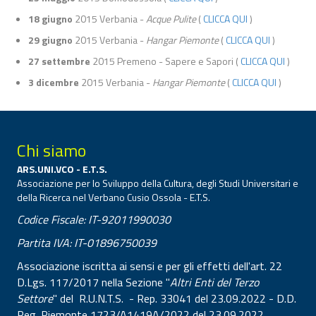
18 giugno
2015 Verbania -
Acque Pulite
(
CLICCA QUI
)
29 giugno
2015 Verbania -
Hangar Piemonte
(
CLICCA QUI
)
27 settembre
2015 Premeno - Sapere e Sapori (
CLICCA QUI
)
3 dicembre
2015 Verbania -
Hangar Piemonte
(
CLICCA QUI
)
Chi siamo
ARS.UNI.VCO - E.T.S.
Associazione per lo Sviluppo della Cultura, degli Studi Universitari e
della Ricerca nel Verbano Cusio Ossola - E.T.S.
Codice Fiscale: IT-92011990030
Partita IVA: IT-01896750039
Associazione iscritta ai sensi e per gli effetti dell'art. 22
D.Lgs. 117/2017 nella Sezione "
Altri Enti del Terzo
Settore
" del R.U.N.T.S. - Rep. 33041 del 23.09.2022 - D.D.
Reg. Piemonte 1723/A1419A/2022 del 23.09.2022