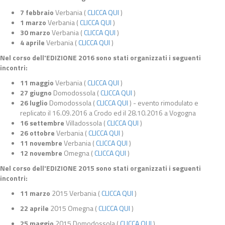
7 febbraio
Verbania (
CLICCA QUI
)
1 marzo
Verbania (
CLICCA QUI
)
30 marzo
Verbania (
CLICCA QUI
)
4 aprile
Verbania (
CLICCA QUI
)
Nel corso dell'EDIZIONE 2016 sono stati organizzati i seguenti
incontri:
11 maggio
Verbania (
CLICCA QUI
)
27 giugno
Domodossola (
CLICCA QUI
)
26 luglio
Domodossola (
CLICCA QUI
) - evento rimodulato e
replicato il 16.09.2016 a Crodo ed il 28.10.2016 a Vogogna
16 settembre
Villadossola (
CLICCA QUI
)
26 ottobre
Verbania (
CLICCA QUI
)
11 novembre
Verbania (
CLICCA QUI
)
12 novembre
Omegna (
CLICCA QUI
)
Nel corso dell'EDIZIONE 2015 sono stati organizzati i seguenti
incontri:
11 marzo
2015 Verbania (
CLICCA QUI
)
22 aprile
2015 Omegna (
CLICCA QUI
)
25 maggio
2015 Domodossola (
CLICCA QUI
)