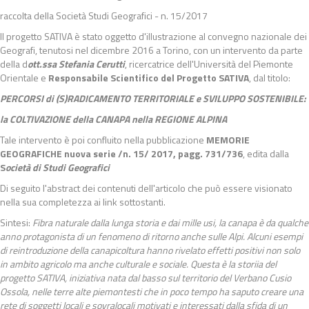
raccolta della Società Studi Geografici - n. 15/2017
Il progetto SATIVA è stato oggetto d'illustrazione al convegno nazionale dei
Geografi, tenutosi nel dicembre 2016 a Torino, con un intervento da parte
della d
ott.ssa Stefania Cerutti
, ricercatrice dell'Università del Piemonte
Orientale e
Responsabile Scientifico del Progetto SATIVA
, dal titolo:
PERCORSI di (S)RADICAMENTO TERRITORIALE e SVILUPPO SOSTENIBILE:
la COLTIVAZIONE della CANAPA nella REGIONE ALPINA
Tale intervento è poi confluito nella pubblicazione
MEMORIE
GEOGRAFICHE nuova serie /n. 15/ 2017, pagg. 731/736
, edita dalla
S
ocietà di Studi Geografici
Di seguito l'abstract dei contenuti dell'articolo che può essere visionato
nella sua completezza ai link sottostanti.
Sintesi:
Fibra naturale dalla lunga storia e dai mille usi, la canapa è da qualche
anno protagonista di un fenomeno di ritorno anche sulle Alpi. Alcuni esempi
di reintroduzione della canapicoltura hanno rivelato effetti positivi non solo
in ambito agricolo ma anche culturale e sociale. Questa è la storiia del
progetto SATIVA, iniziativa nata dal basso sul territorio del Verbano Cusio
Ossola, nelle terre alte piemontesti che in poco tempo ha saputo creare una
rete di soggetti locali e sovralocali motivati e interessati dalla sfida di un