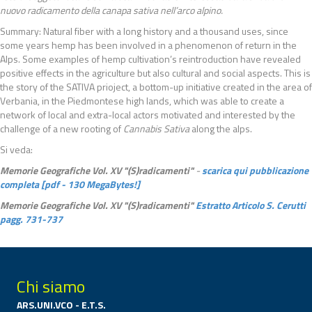
nuovo radicamento della canapa sativa nell’arco alpino.
Summary: Natural fiber with a long history and a thousand uses, since
some years hemp has been involved in a phenomenon of return in the
Alps. Some examples of hemp cultivation’s reintroduction have revealed
positive effects in the agriculture but also cultural and social aspects. This is
the story of the SATIVA prioject, a bottom-up initiative created in the area of
Verbania, in the Piedmontese high lands, which was able to create a
network of local and extra-local actors motivated and interested by the
challenge of a new rooting of
Cannabis Sativa
along the alps.
Si veda:
Memorie Geografiche Vol. XV "(S)radicamenti"
-
scarica qui pubblicazione
completa [pdf - 130 MegaBytes!]
Memorie Geografiche Vol. XV "(S)radicamenti"
Estratto Articolo S. Cerutti
pagg. 731-737
Chi siamo
ARS.UNI.VCO - E.T.S.