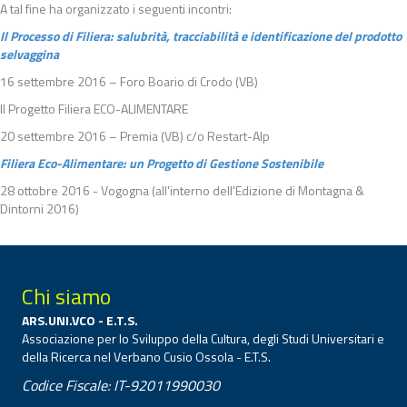
A tal fine ha organizzato i seguenti incontri:
Il Processo di Filiera: salubrità, tracciabilità e identificazione del prodotto
selvaggina
16 settembre 2016 – Foro Boario di Crodo (VB)
Il Progetto Filiera ECO-ALIMENTARE
20 settembre 2016 – Premia (VB) c/o Restart-Alp
Filiera Eco-Alimentare: un Progetto di Gestione Sostenibile
28 ottobre 2016 - Vogogna (all'interno dell'Edizione di Montagna &
Dintorni 2016)
Chi siamo
ARS.UNI.VCO - E.T.S.
Associazione per lo Sviluppo della Cultura, degli Studi Universitari e
della Ricerca nel Verbano Cusio Ossola - E.T.S.
Codice Fiscale: IT-92011990030