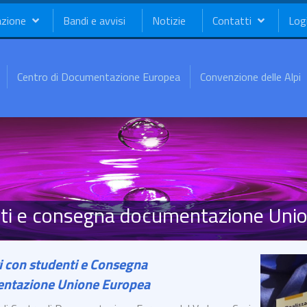
azione
Bandi e avvisi
Notizie
Contatti
Log
Centro di Documentazione Europea
Convenzione delle Alpi
nti e consegna documentazione Uni
i con studenti e Consegna
ntazione Unione Europea