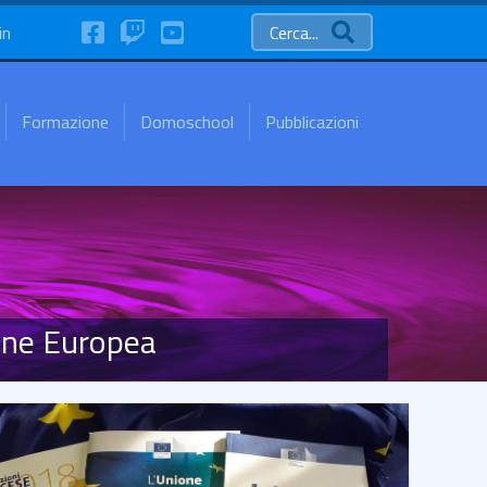
FaceBook
Twitch
YouTube
in
Cerca...
Formazione
Domoschool
Pubblicazioni
one Europea