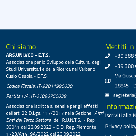
Chi siamo
Mettiti in
ARS.UNI.VCO - E.T.S.
+39 388 
Associazione per lo Sviluppo della Cultura, degli
+39 388 
Studi Universitari e della Ricerca nel Verbano
Via Giuse
Cusio Ossola - E.T.S.
28845 - 
Codice Fiscale: IT-92011990030
segreteria
Partita IVA: IT-01896750039
Informazi
Associazione iscritta ai sensi e per gli effetti
dell'art. 22 D.Lgs. 117/2017 nella Sezione "
Altri
Iscriviti alla
Enti del Terzo Settore
" del R.U.N.T.S. - Rep.
Privacy policy
33041 del 23.09.2022 - D.D. Reg. Piemonte
1723/A1419A/2022 del 23.09.2022