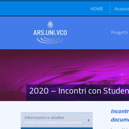
HOME
Associ
Progetti
2020 – Incontri con Stude
Incontr
Informazioni e obiettivi
–
docume
CENTRO DI DOCUMENTAZIONE EUROPEA