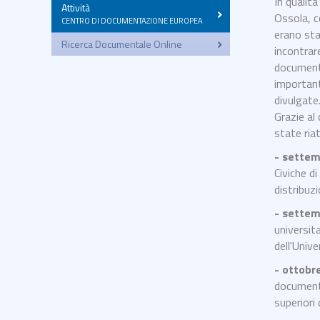
In qualit
Attività
–
Ossola, c
CENTRO DI DOCUMENTAZIONE EUROPEA
erano sta
Ricerca Documentale Online
incontrar
documenta
important
divulgate
Grazie al
state ria
- sette
Civiche d
distribuzi
- sette
universi
dell'Univ
- ottob
documenta
superiori