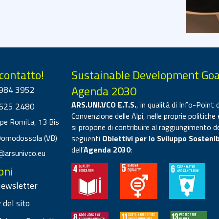
 contatto!
Sustainable Development Goa
Agenda 2030
984 3952
ARS.UNI.VCO E.T.S.
, in qualità di Info-Point d
625 2480
Convenzione delle Alpi, nelle proprie politiche 
ppe Romita, 13 Bis
si propone di contribuire al raggiungimento d
Domodossola (VB)
seguenti
Obiettivi per lo Sviluppo Sostenib
dell’
Agenda 2030
:
@arsunivco.eu
oni
 Newsletter
 del sito