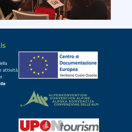
ls
ella
e attività
ei
ile