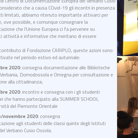
à di Centro di Documentazione Europea del Verbano Cusio
onsiderato che a causa COvid-19 gli incontri in presenza
ti limitati, abbiamo ritenuto importante attivarci per
e, ove possibile, e comunque consegnare la
zione che l'Unione Europea ci fa pervenire su
i attività e informative che meritano di essere
.
 contributo di Fondazione CARIPLO, queste azioni sono
ttivate nel periodo estivo ed autunnale:
mbre 2020
: consegna documentazione alle Biblioteche
i Verbania, Domodossola e Omegna per consultazione e
one alla cittadinanza;
mbre 2020
: incontro e consegna con i gli studenti
tari che hanno partecipato alla SUMMER SCHOOL
ersità del Piemonte Orientale
re/novembre 2020
: consegna
zione agli studenti delle classi quinte degli Istituti
 del Verbano Cusio Ossola.