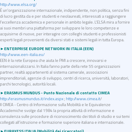
http://www.elsa.org/
È un'organizzazione internazionale, indipendente, non politica, senza fini
di lucro gestita da e per studenti e neolaureati, interessati a raggiungere
l'eccellenza accademica e personale in ambito legale. L'ELSA mira a fornire
ai suoi membri una piattaforma per sviluppare le loro competenze e
acquisirne di nuove, per interagire con colleghi studenti e professionisti
esperti legali provenienti da diversi stati e sistemi legali in tutta Europa.
►ENTERPRISE EUROPE NETWORK IN ITALIA (EEN)
http://www.een-italia.eu/
EEN è la rete Europea che aiuta le PMI a crescere, innovarsi e
internazionalizzarsi. In Italia fanno parte della rete 55 organizzazioni
partner, realtà appartenenti al sistema camerale, associazioni
imprenditoriali, agenzie di sviluppo, centri di ricerca, università, laboratori,
parchi tecnologici, autorità locali.
►ERASMUS MUNDUS - Punto Nazionale di contatto CIMEA
http://erasmusmundus.it/index.aspx
;
http://www.cimea.it
/
Il CIMEA - Centro di Informazione sulla Mobilità e le Equivalenze
Accademiche svolge dal 1984 la propria attività di informazione e
consulenza sulle procedure di riconoscimento dei titoli di studio e sui temi
collegati all’istruzione e formazione superiore italiana e internazionale.
►EURAXESS ITALIA (Mobilità dei ricercatori)