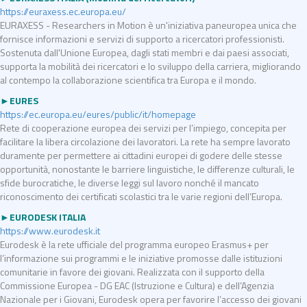
https://euraxess.ec.europa.eu/
EURAXESS - Researchers in Motion è un'iniziativa paneuropea unica che
fornisce informazioni e servizi di supporto a ricercatori professionisti.
Sostenuta dall'Unione Europea, dagli stati membri e dai paesi associati,
supporta la mobilità dei ricercatori e lo sviluppo della carriera, migliorando
al contempo la collaborazione scientifica tra Europa e il mondo.
►EURES
https://ec.europa.eu/eures/public/it/homepage
Rete di cooperazione europea dei servizi per l’impiego, concepita per
facilitare la libera circolazione dei lavoratori. La rete ha sempre lavorato
duramente per permettere ai cittadini europei di godere delle stesse
opportunità, nonostante le barriere linguistiche, le differenze culturali, le
sfide burocratiche, le diverse leggi sul lavoro nonché il mancato
riconoscimento dei certificati scolastici tra le varie regioni dell’Europa.
►EURODESK ITALIA
https://www.eurodesk.it
Eurodesk è la rete ufficiale del programma europeo Erasmus+ per
l’informazione sui programmi e le iniziative promosse dalle istituzioni
comunitarie in favore dei giovani. Realizzata con il supporto della
Commissione Europea - DG EAC (Istruzione e Cultura) e dell’Agenzia
Nazionale per i Giovani, Eurodesk opera per favorire l’accesso dei giovani