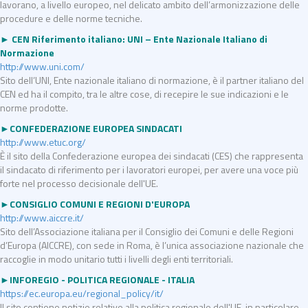
lavorano, a livello europeo, nel delicato ambito dell’armonizzazione delle
procedure e delle norme tecniche.
► CEN Riferimento italiano: UNI – Ente Nazionale Italiano di
Normazione
http://www.uni.com/
Sito dell’UNI, Ente nazionale italiano di normazione, è il partner italiano del
CEN ed ha il compito, tra le altre cose, di recepire le sue indicazioni e le
norme prodotte.
►CONFEDERAZIONE EUROPEA SINDACATI
http://www.etuc.org/
È il sito della Confederazione europea dei sindacati (CES) che rappresenta
il sindacato di riferimento per i lavoratori europei, per avere una voce più
forte nel processo decisionale dell'UE.
►CONSIGLIO COMUNI E REGIONI D'EUROPA
http://www.aiccre.it/
Sito dell’Associazione italiana per il Consiglio dei Comuni e delle Regioni
d’Europa (AICCRE), con sede in Roma, è l’unica associazione nazionale che
raccoglie in modo unitario tutti i livelli degli enti territoriali.
►INFOREGIO - POLITICA REGIONALE - ITALIA
https://ec.europa.eu/regional_policy/it/
Il sito contiene notizie relative alla politica regionale dell'UE, in particolare