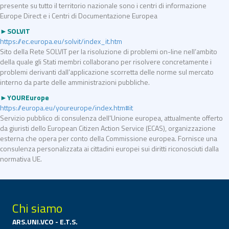
presente su tutto il territorio nazionale sono i centri di informazione
Europe Direct e i Centri di Documentazione Europea
►SOLVIT
https://ec.europa.eu/solvit/index_it.htm
Sito della Rete SOLVIT per la risoluzione di problemi on-line nell’ambito
della quale gli Stati membri collaborano per risolvere concretamente i
problemi derivanti dall’applicazione scorretta delle norme sul mercato
interno da parte delle amministrazioni pubbliche.
►YOUREurope
https://europa.eu/youreurope/index.htm#it
Servizio pubblico di consulenza dell'Unione europea, attualmente offerto
da giuristi dello European Citizen Action Service (ECAS), organizzazione
esterna che opera per conto della Commissione europea. Fornisce una
consulenza personalizzata ai cittadini europei sui diritti riconosciuti dalla
normativa UE.
Chi siamo
ARS.UNI.VCO - E.T.S.