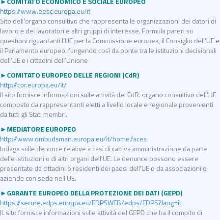
►COMITATO ECONOMICO E SOCIALE EUROPEO
https://www.eesc.europa.eu/it
Sito dell’organo consultivo che rappresenta le organizzazioni dei datori di
lavoro e dei lavoratori e altri gruppi di interesse. Formula pareri su
questioni riguardanti l’UE per la Commissione europea, il Consiglio dell’UE e
il Parlamento europeo, fungendo così da ponte tra le istituzioni decisionali
dell’UE e i cittadini dell’Unione
►COMITATO EUROPEO DELLE REGIONI (CdR)
http://cor.europa.eu/it/
Il sito fornisce informazioni sulle attività del CdR. organo consultivo dell'UE
composto da rappresentanti eletti a livello locale e regionale provenienti
da tutti gli Stati membri.
►MEDIATORE EUROPEO
http://www.ombudsman.europa.eu/it/home.faces
Indaga sulle denunce relative a casi di cattiva amministrazione da parte
delle istituzioni o di altri organi dell'UE. Le denunce possono essere
presentate da cittadini o residenti dei paesi dell'UE o da associazioni o
aziende con sede nell'UE.
►GARANTE EUROPEO DELLA PROTEZIONE DEI DATI (GEPD)
https://secure.edps.europa.eu/EDPSWEB/edps/EDPS?lang=it
IL sito fornisce informazioni sulle attività del GEPD che ha il compito di