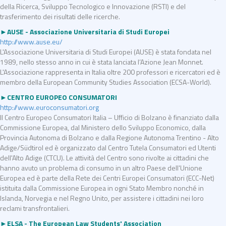
della Ricerca, Sviluppo Tecnologico e Innovazione (RSTI) e del
trasferimento dei risultati delle ricerche.
►AUSE - Associazione Universitaria di Studi Europei
http://www.ause.eu/
L'Associazione Universitaria di Studi Europei (AUSE) è stata fondata nel
1989, nello stesso anno in cui è stata lanciata l’Azione Jean Monnet.
L'Associazione rappresenta in Italia oltre 200 professori e ricercatori ed è
membro della European Community Studies Association (ECSA-World).
►CENTRO EUROPEO CONSUMATORI
http://www.euroconsumatori.org
Il Centro Europeo Consumatori Italia – Ufficio di Bolzano è finanziato dalla
Commissione Europea, dal Ministero dello Sviluppo Economico, dalla
Provincia Autonoma di Bolzano e dalla Regione Autonoma Trentino - Alto
Adige/Südtirol ed è organizzato dal Centro Tutela Consumatori ed Utenti
dell'Alto Adige (CTCU). Le attività del Centro sono rivolte ai cittadini che
hanno avuto un problema di consumo in un altro Paese dell'Unione
Europea ed è parte della Rete dei Centri Europei Consumatori (ECC-Net)
istituita dalla Commissione Europea in ogni Stato Membro nonché in
Islanda, Norvegia e nel Regno Unito, per assistere i cittadini nei loro
reclami transfrontalieri.
►ELSA - The European Law Students' Association