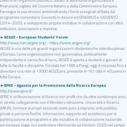
L'ANG è un organismo pubblico, dotato di autonomia organizzativa e
finanziaria, vigilato dal Governo Italiano e dalla Commissione Europea.
Persegue la sua mission amministrando i fondi assegnati all'Italia dal
programma comunitario Gioventù in Azione ed ERASMUS+: GIOVENTÙ
(2014-2020), e sviluppando proprie iniziative in collaborazione con altre
istituzioni, associazioni e imprese.
►AEGEE - European Students' Forum
http://www.karl.aegee.org/
-
https://www.aegee.org/
AEGEE è una delle più grandi organizzazioni studentesche interdisciplinari
d'Europa. Come organizzazione non governativa, politicamente
indipendente e senza fini di lucro, AEGEE è aperta a studenti e giovani di
tutte le facoltà e discipline. Fondata nel 1985 a Parigi, oggi è cresciuta fino a
diventare una rete di 13000 AEGEEans, presente in 161 città in 40 paesi in
tutta Europa.
►APRE - Agenzia per la Promozione della Ricerca Europea
http://www.apre.it/
APRE è un'Associazione di Ricerca non profit che da oltre venticinque anni,
in stretto collegamento con il Ministero Istruzione, Università e Ricerca
(MIUR), fornisce ai propri associati come pure a imprese, enti pubblici,
privati e persone fisiche, informazioni, supporto ed assistenza per la
partecipazione ai programmi e alle iniziative di collaborazione nazionale
ed europee (oggi, con particolare riferimento ad Horizon 2020) nel campo