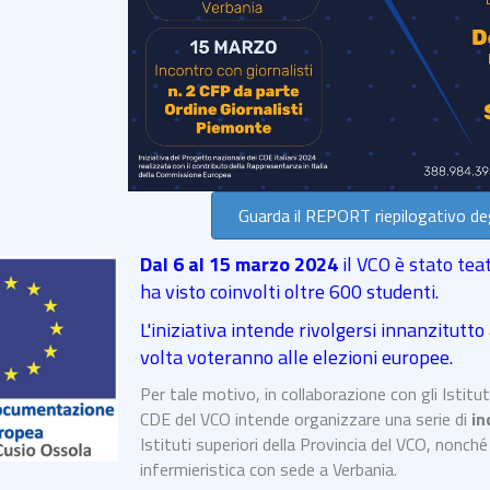
Guarda il REPORT riepilogativo deg
Dal 6 al 15 marzo 2024
il VCO è stato tea
ha visto coinvolti oltre 600 studenti.
L'iniziativa intende rivolgersi innanzitutto
volta voteranno alle elezioni europee.
Per tale motivo, in collaborazione con gli Istitut
CDE del VCO intende organizzare una serie di
in
Istituti superiori della Provincia del VCO, nonché 
infermieristica con sede a Verbania.