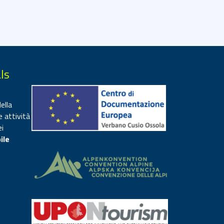
ls
ella
e attività
ei
ile