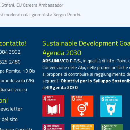
 Striani, EU Careers Ambassador
rà moderato dal giornalista Sergio Ronchi.
 contatto!
Sustainable Development Goa
Agenda 2030
984 3952
ARS.UNI.VCO E.T.S.
, in qualità di Info-Point d
625 2480
Convenzione delle Alpi, nelle proprie politiche 
ppe Romita, 13 Bis
si propone di contribuire al raggiungimento d
Domodossola (VB)
seguenti
Obiettivi per lo Sviluppo Sostenib
dell’
Agenda 2030
:
@arsunivco.eu
oni
 Newsletter
 del sito
rivacy Corsisti