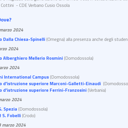
 Cottini - CDE Verbano Cusio Ossola
Dove?
 marzo 2024
to Dalla Chiesa-Spinelli
(Omegna) alla presenza anche degli studen
arzo 2024
to Alberghiero Mellerio Rosmini
(Domodossola)
arzo 2024
i International Campus
(Domodossola)
to d'istruzione superiore Marconi-Galletti-Einaudi
(Domodosso
to d'istruzione superiore Ferrini-Franzosini
(Verbania)
marzo 2024
G. Spezia
(Domodossola)
 S. Fobelli
(Crodo)
3 marzo 2024