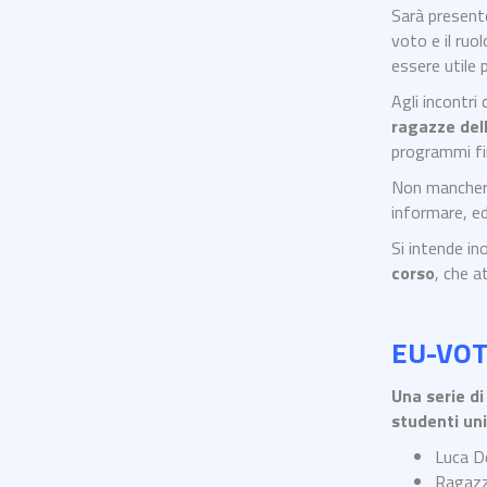
Sarà presente
voto e il ruo
essere utile 
Agli incontri
ragazze de
programmi fi
Non manche
informare, e
Si intende in
corso
, che a
EU-VOTE
Una serie di
studenti uni
Luca D
Ragazz