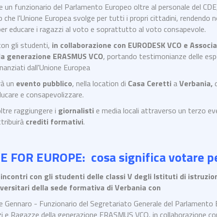
 un funzionario del Parlamento Europeo oltre al personale del CDE, 
lo che l'Unione Europea svolge per tutti i propri cittadini, rendendo 
per educare i ragazzi al voto e soprattutto al voto consapevole.
 con gli studenti,
in collaborazione con EURODESK VCO e Associ
lla generazione ERASMUS VCO
, portando testimonianze delle esp
nanziati dall'Unione Europea
rà un
evento pubblico
, nella location di
Casa Ceretti
a
Verbania,
ducare e consapevolizzare.
oltre raggiungere i
giornalisti
e media locali attraverso un terzo e
ttribuirà
crediti formativi
.
 FOR EUROPE: cosa significa votare pe
 incontri con gli studenti delle classi V degli Istituti di istru
versitari della sede formativa di Verbania con
e Gennaro - Funzionario del Segretariato Generale del Parlament
i e Ragazze della generazione ERASMUS VCO, in collaborazione c