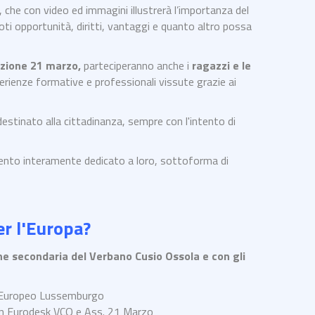
che con video ed immagini illustrerà l’importanza del
noti opportunità, diritti, vantaggi e quanto altro possa
azione 21 marzo,
parteciperanno anche i
ragazzi e le
erienze formative e professionali vissute grazie ai
destinato alla cittadinanza, sempre con l'intento di
vento interamente dedicato a loro, sottoforma di
r l'Europa?
zione secondaria del Verbano Cusio Ossola e con gli
o Europeo Lussemburgo
on Eurodesk VCO e Ass. 21 Marzo