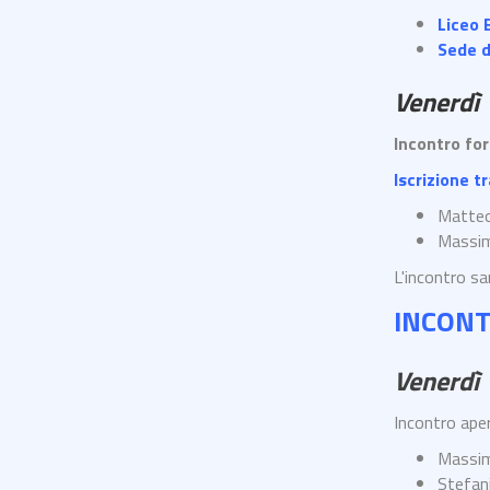
Liceo B
Sede d
Venerdì
Incontro fo
Iscrizione 
Matteo
Massim
L'incontro sa
INCONT
Venerdì 
Incontro aper
Massim
Stefan