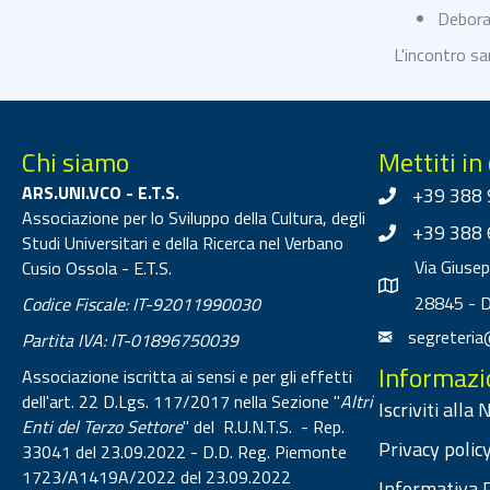
Debora
L'incontro sa
Chi siamo
Mettiti in
ARS.UNI.VCO - E.T.S.
+39 388 
Associazione per lo Sviluppo della Cultura, degli
+39 388 
Studi Universitari e della Ricerca nel Verbano
Via Giuse
Cusio Ossola - E.T.S.
28845 - 
Codice Fiscale: IT-92011990030
segreteria
Partita IVA: IT-01896750039
Informazi
Associazione iscritta ai sensi e per gli effetti
dell'art. 22 D.Lgs. 117/2017 nella Sezione "
Altri
Iscriviti alla
Enti del Terzo Settore
" del R.U.N.T.S. - Rep.
Privacy policy
33041 del 23.09.2022 - D.D. Reg. Piemonte
1723/A1419A/2022 del 23.09.2022
Informativa P