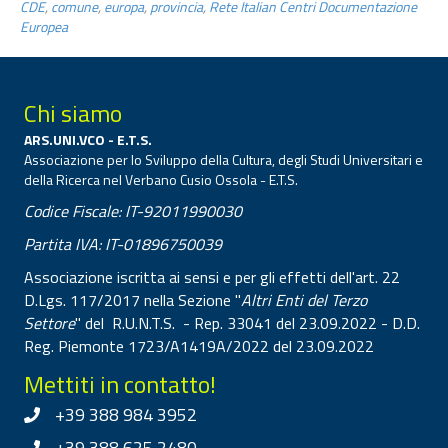
CDE
,
comune
,
europa
,
provincia
,
Rete Italian Centri Documentazione
Europea
Chi siamo
ARS.UNI.VCO - E.T.S.
Associazione per lo Sviluppo della Cultura, degli Studi Universitari e
della Ricerca nel Verbano Cusio Ossola - E.T.S.
Codice Fiscale: IT-92011990030
Partita IVA: IT-01896750039
Associazione iscritta ai sensi e per gli effetti dell'art. 22
D.Lgs. 117/2017 nella Sezione "
Altri Enti del Terzo
Settore
" del R.U.N.T.S. - Rep. 33041 del 23.09.2022 - D.D.
Reg. Piemonte 1723/A1419A/2022 del 23.09.2022
Mettiti in contatto!
+39 388 984 3952
+39 388 625 2480