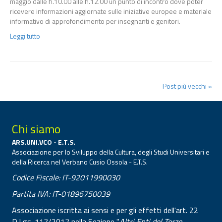
maggio dalle h.10.00 alle h.12.00 un punto di incontro dove poter
ricevere informazioni aggiornate sulle iniziative europee e materiale
informativo di approfondimento per insegnanti e genitori.
Leggi tutto
Post più vecchi »
Chi siamo
ARS.UNI.VCO - E.T.S.
Associazione per lo Sviluppo della Cultura, degli Studi Universitari e
della Ricerca nel Verbano Cusio Ossola - E.T.S.
Codice Fiscale: IT-92011990030
Partita IVA: IT-01896750039
Associazione iscritta ai sensi e per gli effetti dell'art. 22
D.Lgs. 117/2017 nella Sezione "
Altri Enti del Terzo