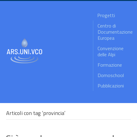
Progetti
Centro di
Documentazione
Europea
Convenzione
delle Alpi
Formazione
Domoschool
Pubblicazioni
Articoli con tag ‘provincia’