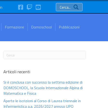
FaceBook
Twitch
YouTube
in
Cerca...
Formazione
Domoschool
Pubblicazioni
Articoli recenti
Si è conclusa con successo la settima edizione di
DOMOSCHOOL, la Scuola Internazionale Alpina di
Matematica e Fisica
Aperte le iscrizioni al Corso di Laurea triennale in
Infermieristica a.a. 2026/2027 presso UPO