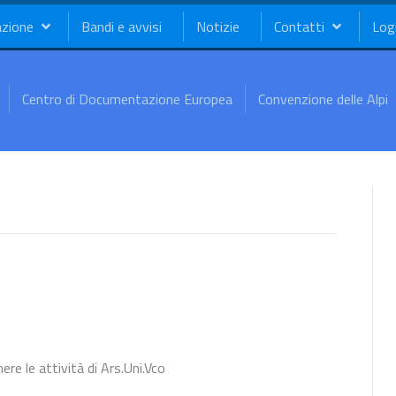
azione
Bandi e avvisi
Notizie
Contatti
Log
Centro di Documentazione Europea
Convenzione delle Alpi
re le attività di Ars.Uni.Vco