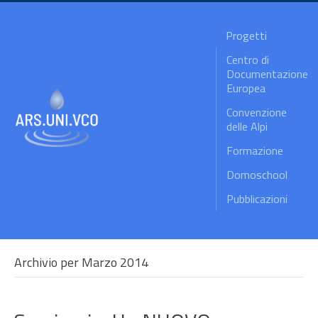
Progetti
Centro di
Documentazione
Europea
Convenzione
delle Alpi
Formazione
Domoschool
Pubblicazioni
Archivio per Marzo 2014