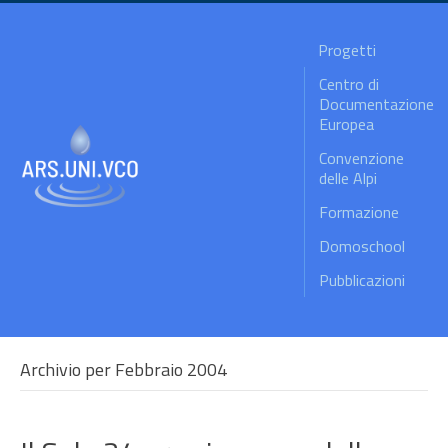
Progetti
Centro di
Documentazione
Europea
Convenzione
delle Alpi
Formazione
Domoschool
Pubblicazioni
Archivio per Febbraio 2004