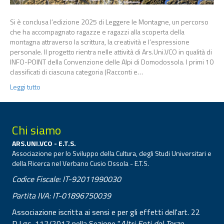
Si è conclusa l’edizione 2025 di Leggere le Montagne, un percorso
che ha accompagnato ragazze e ragazzi alla scoperta della
montagna attraverso la scrittura, la creatività e l’espressione
personale. Il progetto rientra nelle attività di Ars.Uni.VCO in qualità di
INFO-POINT della Convenzione delle Alpi di Domodossola. I primi 10
classificati di ciascuna categoria (Racconti e…
Leggi tutto
Chi siamo
ARS.UNI.VCO - E.T.S.
Associazione per lo Sviluppo della Cultura, degli Studi Universitari e
della Ricerca nel Verbano Cusio Ossola - E.T.S.
Codice Fiscale: IT-92011990030
Partita IVA: IT-01896750039
Associazione iscritta ai sensi e per gli effetti dell'art. 22
D.Lgs. 117/2017 nella Sezione "
Altri Enti del Terzo