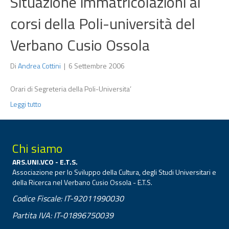
Situazione immatricolazioni ai
corsi della Poli-università del
Verbano Cusio Ossola
Di
Andrea Cottini
|
6 Settembre 2006
Orari di Segreteria della Poli-Universita’
Leggi tutto
Chi siamo
ARS.UNI.VCO - E.T.S.
Associazione per lo Sviluppo della Cultura, degli Studi Universitari e
della Ricerca nel Verbano Cusio Ossola - E.T.S.
Codice Fiscale: IT-92011990030
Partita IVA: IT-01896750039