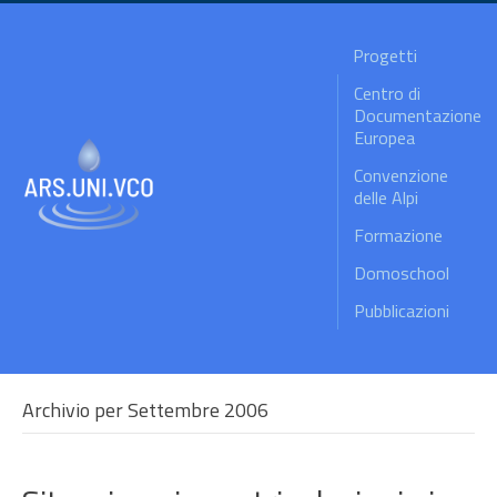
Progetti
Centro di
Documentazione
Europea
Convenzione
delle Alpi
Formazione
Domoschool
Pubblicazioni
Archivio per Settembre 2006