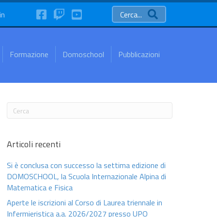
FaceBook
Twitch
YouTube
in
Cerca...
Formazione
Domoschool
Pubblicazioni
Articoli recenti
Si è conclusa con successo la settima edizione di
DOMOSCHOOL, la Scuola Internazionale Alpina di
Matematica e Fisica
Aperte le iscrizioni al Corso di Laurea triennale in
Infermieristica a.a. 2026/2027 presso UPO