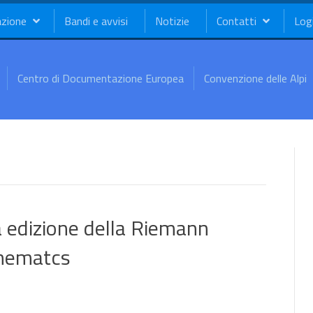
azione
Bandi e avvisi
Notizie
Contatti
Log
Centro di Documentazione Europea
Convenzione delle Alpi
 edizione della Riemann
thematcs