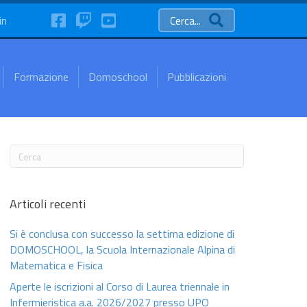
FaceBook
Twitch
YouTube
in
Cerca...
Formazione
Domoschool
Pubblicazioni
Articoli recenti
Si è conclusa con successo la settima edizione di
DOMOSCHOOL, la Scuola Internazionale Alpina di
Matematica e Fisica
Aperte le iscrizioni al Corso di Laurea triennale in
Infermieristica a.a. 2026/2027 presso UPO