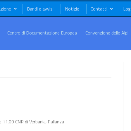
azione
Bandi e avvisi
Notizie
Contatti
Log
Centro di Documentazione Europea
Convenzione delle Alpi
re 11.00 CNR di Verbania-Pallanza