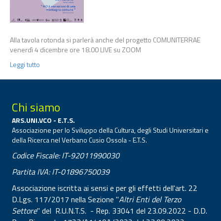
Alla tavola rotonda si parlerà anche del progetto COMUNITERRAE
venerdì 4 dicembre ore 18.00 LIVE su ZOOM
Leggi tutto
Chi siamo
ARS.UNI.VCO - E.T.S.
Associazione per lo Sviluppo della Cultura, degli Studi Universitari e
della Ricerca nel Verbano Cusio Ossola - E.T.S.
Codice Fiscale: IT-92011990030
Partita IVA: IT-01896750039
Associazione iscritta ai sensi e per gli effetti dell'art. 22
D.Lgs. 117/2017 nella Sezione "
Altri Enti del Terzo
Settore
" del R.U.N.T.S. - Rep. 33041 del 23.09.2022 - D.D.