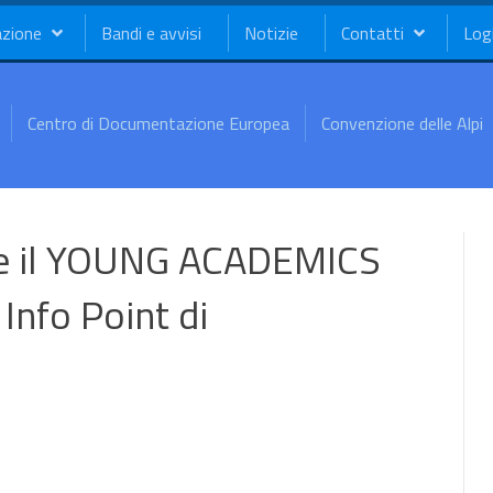
azione
Bandi e avvisi
Notizie
Contatti
Log
Centro di Documentazione Europea
Convenzione delle Alpi
ce il YOUNG ACADEMICS
nfo Point di