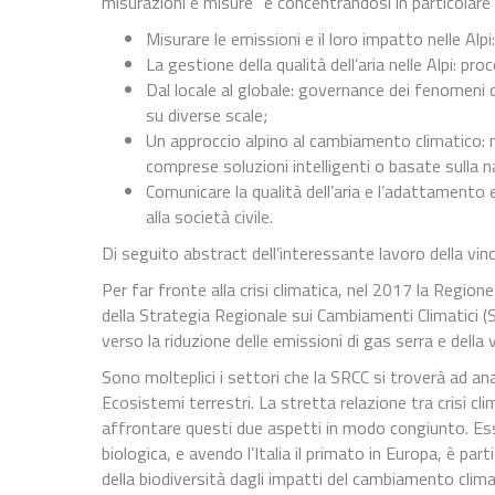
misurazioni e misure” e concentrandosi in particolare
Misurare le emissioni e il loro impatto nelle Alpi:
La gestione della qualità dell’aria nelle Alpi: pro
Dal locale al globale: governance dei fenomeni
su diverse scale;
Un approccio alpino al cambiamento climatico: 
comprese soluzioni intelligenti o basate sulla n
Comunicare la qualità dell’aria e l’adattamento 
alla società civile.
Di seguito abstract dell’interessante lavoro della vinci
Per far fronte alla crisi climatica, nel 2017 la Regi
della Strategia Regionale sui Cambiamenti Climatici 
verso la riduzione delle emissioni di gas serra e della 
Sono molteplici i settori che la SRCC si troverà ad ana
Ecosistemi terrestri. La stretta relazione tra crisi clim
affrontare questi due aspetti in modo congiunto. Essen
biologica, e avendo l’Italia il primato in Europa, è pa
della biodiversità dagli impatti del cambiamento clima