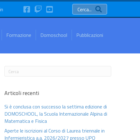
FaceBook
Twitch
YouTube
in
Cerca...
Formazione
Domoschool
Pubblicazioni
Articoli recenti
Si è conclusa con successo la settima edizione di
DOMOSCHOOL, la Scuola Internazionale Alpina di
Matematica e Fisica
Aperte le iscrizioni al Corso di Laurea triennale in
Infermieristica a.a. 2026/2027 presso UPO