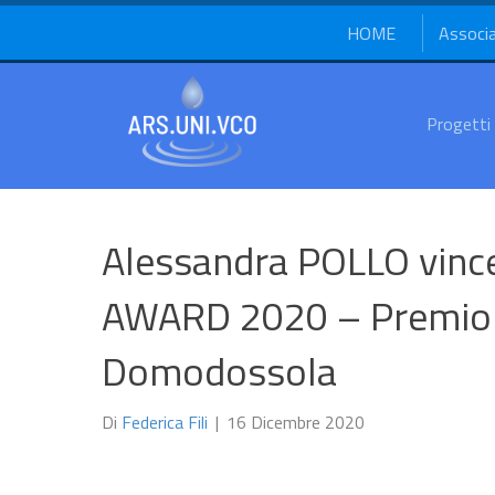
HOME
Associ
Progetti
Alessandra POLLO vin
AWARD 2020 – Premio I
Domodossola
Di
Federica Fili
|
16 Dicembre 2020