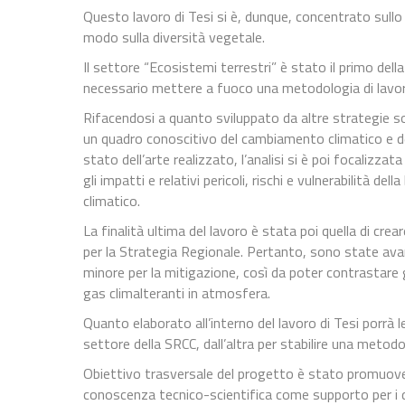
Questo lavoro di Tesi si è, dunque, concentrato sullo s
modo sulla diversità vegetale.
Il settore “Ecosistemi terrestri” è stato il primo del
necessario mettere a fuoco una metodologia di lavor
Rifacendosi a quanto sviluppato da altre strategie so
un quadro conoscitivo del cambiamento climatico e de
stato dell’arte realizzato, l’analisi si è poi focalizzata
gli impatti e relativi pericoli, rischi e vulnerabilità 
climatico.
La finalità ultima del lavoro è stata poi quella di crea
per la Strategia Regionale. Pertanto, sono state ava
minore per la mitigazione, così da poter contrastare gli
gas climalteranti in atmosfera.
Quanto elaborato all’interno del lavoro di Tesi porrà l
settore della SRCC, dall’altra per stabilire una metodolo
Obiettivo trasversale del progetto è stato promuover
conoscenza tecnico-scientifica come supporto per i dec