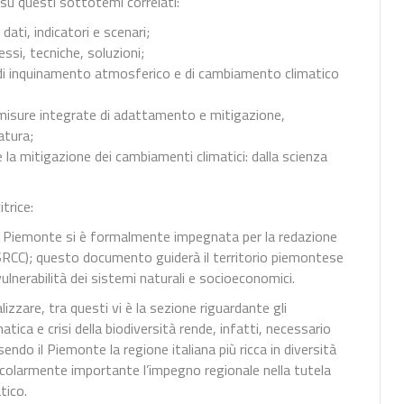
 su questi sottotemi correlati:
 dati, indicatori e scenari;
cessi, tecniche, soluzioni;
 di inquinamento atmosferico e di cambiamento climatico
misure integrate di adattamento e mitigazione,
atura;
e la mitigazione dei cambiamenti climatici: dalla scienza
trice:
one Piemonte si è formalmente impegnata per la redazione
(SRCC); questo documento guiderà il territorio piemontese
vulnerabilità dei sistemi naturali e socioeconomici.
lizzare, tra questi vi è la sezione riguardante gli
atica e crisi della biodiversità rende, infatti, necessario
do il Piemonte la regione italiana più ricca in diversità
rticolarmente importante l’impegno regionale nella tutela
tico.