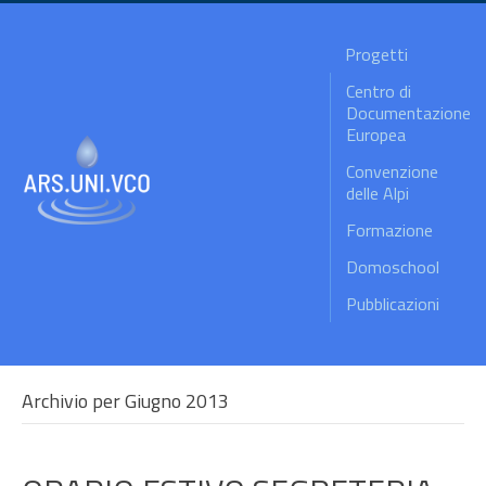
Progetti
Centro di
Documentazione
Europea
Convenzione
delle Alpi
Formazione
Domoschool
Pubblicazioni
Archivio per Giugno 2013