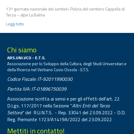
13^ giornata nazionale dei sentieri. Pulizia del sentiero Cappella di
Terza – alpe La Balma
Leggi tutto
Chi siamo
ARS.UNI.VCO - E.T.S.
Associazione per lo Sviluppo della Cultura, degli Studi Universitari e
della Ricerca nel Verbano Cusio Ossola - E.T.S.
Codice Fiscale: IT-92011990030
Partita IVA: IT-01896750039
Associazione iscritta ai sensi e per gli effetti dell'art. 22
D.Lgs. 117/2017 nella Sezione "
Altri Enti del Terzo
Settore
" del R.U.N.T.S. - Rep. 33041 del 23.09.2022 - D.D.
Reg. Piemonte 1723/A1419A/2022 del 23.09.2022
Mettiti in contatto!