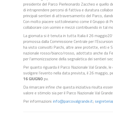
presidente del Parco Pierleonardo Zaccheo e quello 
di intraprendere percorsi di fattiva e duratura collabora
principali sentieri di attraversamento del Parco, dan
Con molto piacere sottolineiamo come il Gruppo di Pro
collaborare con uomini e mezzi contribuendo in tal mo
La giornata si è tenuta in tutta Italia il 26 maggio20
promossa dalla Commissione Centrale per l’Escursion
ha visto coinvolti Parchi, altre aree protette, enti e 
nazionale rosso/bianco/rosso, adottato anche da Fed
per l’armonizzazione della segnaletica dei sentieri se
Per quanto riguarda il Parco Nazionale Val Grande, l
svolgere l’evento nella data prevista, il 26 maggio, 
16 GIUGNO
pv.
Da rimarcare infine che questa iniziativa risulta esse
valore e stimolo sia per il Parco Nazionale Val Grande 
Per informazioni:
info@parcovalgrande.it
;
segreteria