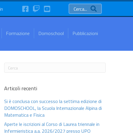
FaceBook
Twitch
YouTube
in
Cerca...
Formazione
Domoschool
Pubblicazioni
Articoli recenti
Si è conclusa con successo la settima edizione di
DOMOSCHOOL, la Scuola Internazionale Alpina di
Matematica e Fisica
Aperte le iscrizioni al Corso di Laurea triennale in
Infermieristica a.a. 2026/2027 presso UPO