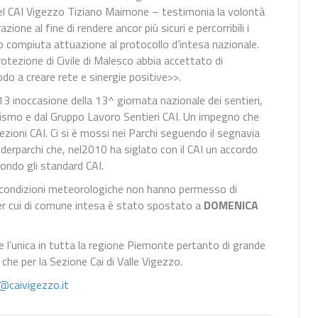
del CAI Vigezzo Tiziano Maimone – testimonia la volontà
zione al fine di rendere ancor più sicuri e percorribili i
do compiuta attuazione al protocollo d’intesa nazionale.
tezione di Civile di Malesco abbia accettato di
do a creare rete e sinergie positive>>.
13 inoccasione della 13^ giornata nazionale dei sentieri,
ismo e dal Gruppo Lavoro Sentieri CAI. Un impegno che
Sezioni CAI. Ci si è mossi nei Parchi seguendo il segnavia
erparchi che, nel2010 ha siglato con il CAI un accordo
condo gli standard CAI.
e condizioni meteorologiche non hanno permesso di
per cui di comune intesa è stato spostato a
DOMENICA
re l’unica in tutta la regione Piemonte pertanto di grande
che per la Sezione Cai di Valle Vigezzo.
@caivigezzo.it