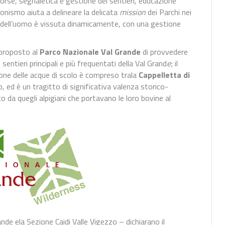
sorse, segnaletica e gestione dei sentieri, educazione
sionismo aiuta a delineare la delicata
mission
dei Parchi nei
ria dell’uomo è vissuta dinamicamente, con una gestione
proposto al
Parco Nazionale Val Grande
di provvedere
 sentieri principali e più frequentati della Val Grand
e
; il
ione delle acque di scolo è compreso trala
Cappelletta di
, ed è un tragitto di significativa valenza storico-
to da quegli alpigiani che portavano le loro bovine al
nde ela Sezione Caidi Valle Vigezzo – dichiarano il