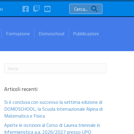
FaceBook
Twitch
YouTube
in
Cerca...
Formazione
Domoschool
Pubblicazioni
Articoli recenti
Si è conclusa con successo la settima edizione di
DOMOSCHOOL, la Scuola Internazionale Alpina di
Matematica e Fisica
Aperte le iscrizioni al Corso di Laurea triennale in
Infermieristica a.a. 2026/2027 presso UPO