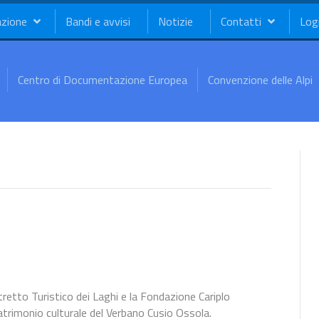
azione
Bandi e avvisi
Notizie
Contatti
Log
Centro di Documentazione Europea
Convenzione delle Alpi
retto Turistico dei Laghi e la Fondazione Cariplo
patrimonio culturale del Verbano Cusio Ossola.