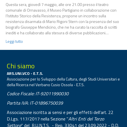
Questa sera, giovedì 7 maggio, alle ore 21.00 presso il teatro
comunale di Ornavasso, il Museo Partigiano in collaborazione con
l’Istituto Storico della Resistenza, propone un incontro sulla
resistenza disarmata di Mario Rigoni Stern con la presenza del suo
biografo Giuseppe Mendicino, che ne ha curato la raccolta di scritti
inediti e ha collaborato alla stesura di diverse pubblicazioni…
Leggi tutto
Chi siamo
ARS.UNI.VCO - E.T.S.
Associazione per lo Sviluppo della Cultura, degli Studi Universitari e
della Ricerca nel Verbano Cusio Ossola - E.T.S.
Codice Fiscale: IT-92011990030
Partita IVA: IT-01896750039
Associazione iscritta ai sensi e per gli effetti dell'art. 22
D.Lgs. 117/2017 nella Sezione "
Altri Enti del Terzo
Settore
" del R.U.N.T.S. - Rep. 33041 del 23.09.2022 - D.D.