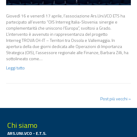
Giovedì 16 e venerdì 17 aprile, l’associazione Ars.Uni.VCO ETS ha
partecipato all’evento “OIS Interreg Italia-Slovenia: sinergie e
complementarità che uniscono l’Europa”, svoltosi a Grado.
L’intervento è avvenuto in rappresentanza del progetto
Interreg TROVA CH-IT – Territori tra Ossola e Vallemaggia. In
apertura della due giorni dedicata alle Operazioni di Importanza
Strategica (OIS), l’assessore regionale alle Finanze, Barbara Zilli, ha
sottolineato come…
Leggi tutto
Post più vecchi »
Chi siamo
ARS.UNI.VCO - E.T.S.