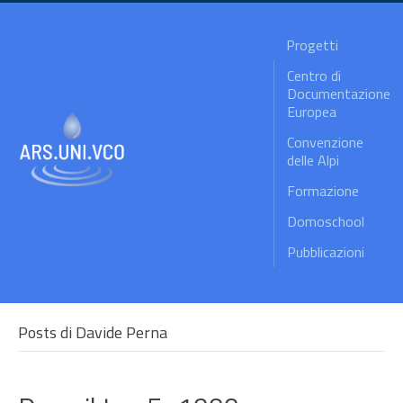
Progetti
Centro di
Documentazione
Europea
Convenzione
delle Alpi
Formazione
Domoschool
Pubblicazioni
Posts di Davide Perna