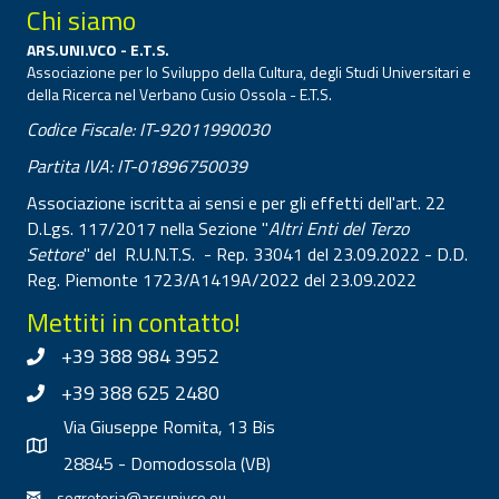
Chi siamo
ARS.UNI.VCO - E.T.S.
Associazione per lo Sviluppo della Cultura, degli Studi Universitari e
della Ricerca nel Verbano Cusio Ossola - E.T.S.
Codice Fiscale: IT-92011990030
Partita IVA: IT-01896750039
Associazione iscritta ai sensi e per gli effetti dell'art. 22
D.Lgs. 117/2017 nella Sezione "
Altri Enti del Terzo
Settore
" del R.U.N.T.S. - Rep. 33041 del 23.09.2022 - D.D.
Reg. Piemonte 1723/A1419A/2022 del 23.09.2022
Mettiti in contatto!
+39 388 984 3952
+39 388 625 2480
Via Giuseppe Romita, 13 Bis
28845 - Domodossola (VB)
segreteria@arsunivco.eu