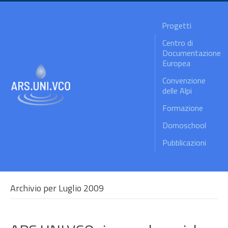
Progetti
Centro di
Documentazione
Europea
Convenzione
delle Alpi
Formazione
Domoschool
Pubblicazioni
Archivio per Luglio 2009