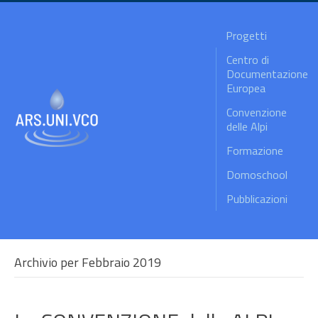
Progetti
Centro di
Documentazione
Europea
Convenzione
delle Alpi
Formazione
Domoschool
Pubblicazioni
Archivio per Febbraio 2019