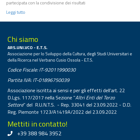
partecipata con la condivisione dei risultati
Leggi tutto
Chi siamo
ARS.UNI.VCO - E.T.S.
Associazione per lo Sviluppo della Cultura, degli Studi Universitari e
della Ricerca nel Verbano Cusio Ossola - E.T.S.
Codice Fiscale: IT-92011990030
Partita IVA: IT-01896750039
Associazione iscritta ai sensi e per gli effetti dell'art. 22
D.Lgs. 117/2017 nella Sezione "
Altri Enti del Terzo
Settore
" del R.U.N.T.S. - Rep. 33041 del 23.09.2022 - D.D.
Reg. Piemonte 1723/A1419A/2022 del 23.09.2022
Mettiti in contatto!
+39 388 984 3952