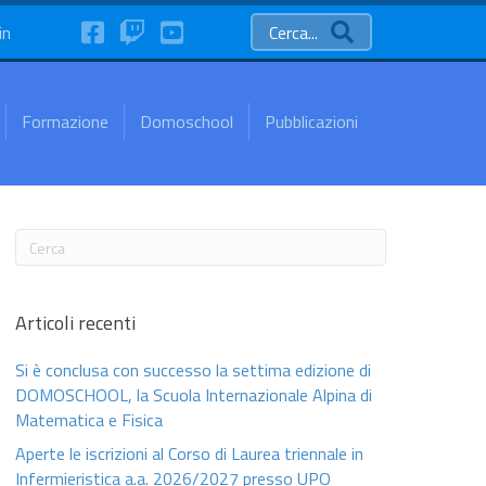
FaceBook
Twitch
YouTube
in
Cerca...
Formazione
Domoschool
Pubblicazioni
Articoli recenti
Si è conclusa con successo la settima edizione di
DOMOSCHOOL, la Scuola Internazionale Alpina di
Matematica e Fisica
Aperte le iscrizioni al Corso di Laurea triennale in
Infermieristica a.a. 2026/2027 presso UPO