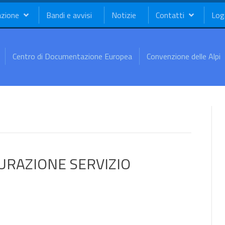
azione
Bandi e avvisi
Notizie
Contatti
Log
Centro di Documentazione Europea
Convenzione delle Alpi
URAZIONE SERVIZIO