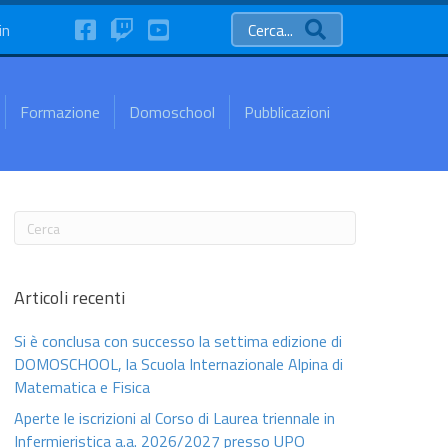
FaceBook
Twitch
YouTube
in
Cerca...
Formazione
Domoschool
Pubblicazioni
Articoli recenti
Si è conclusa con successo la settima edizione di
DOMOSCHOOL, la Scuola Internazionale Alpina di
Matematica e Fisica
Aperte le iscrizioni al Corso di Laurea triennale in
Infermieristica a.a. 2026/2027 presso UPO