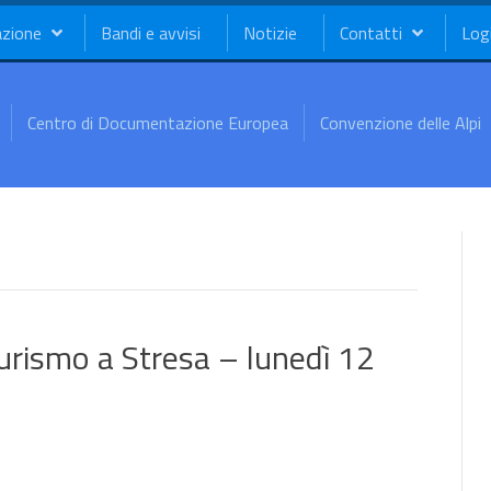
azione
Bandi e avvisi
Notizie
Contatti
Log
Centro di Documentazione Europea
Convenzione delle Alpi
urismo a Stresa – lunedì 12