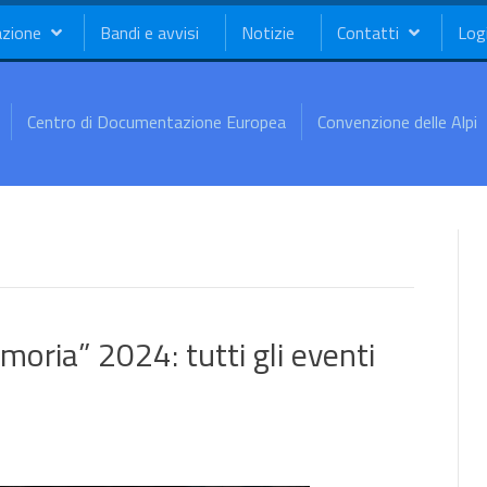
azione
Bandi e avvisi
Notizie
Contatti
Log
Centro di Documentazione Europea
Convenzione delle Alpi
ria” 2024: tutti gli eventi