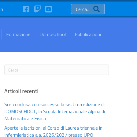
FaceBook
Twitch
YouTube
in
Cerca...
Formazione
Domoschool
Pubblicazioni
Articoli recenti
Si è conclusa con successo la settima edizione di
DOMOSCHOOL, la Scuola Internazionale Alpina di
Matematica e Fisica
Aperte le iscrizioni al Corso di Laurea triennale in
Infermieristica a.a. 2026/2027 presso UPO