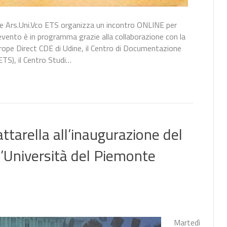
one Ars.Uni.Vco ETS organizza un incontro ONLINE per
L’evento è in programma grazie alla collaborazione con la
rope Direct CDE di Udine, il Centro di Documentazione
ETS), il Centro Studi…
ttarella all’inaugurazione del
’Università del Piemonte
Martedì