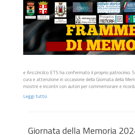
e Ars.Uni.Vco ETS ha confermato il proprio patrocinio. S
cura e attenzione in occasione della Giornata della Me
mostre e incontri con autori per commemorare e ricor
Leggi tutto
Giornata della Memoria 2024