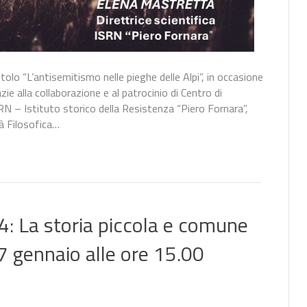
olo “L’antisemitismo nelle pieghe delle Alpi”, in occasione
zie alla collaborazione e al patrocinio di Centro di
 – Istituto storico della Resistenza “Piero Fornara”,
à Filosofica…
: La storia piccola e comune
7 gennaio alle ore 15.00