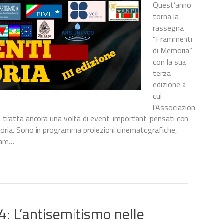
Quest’anno
torna la
rassegna
“Frammenti
di Memoria”
con la sua
terza
edizione a
cui
l’Associazion
i tratta ancora una volta di eventi importanti pensati con
moria. Sono in programma proiezioni cinematografiche,
dare…
: L’antisemitismo nelle