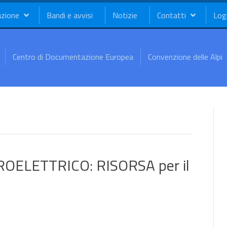
azione
Bandi e avvisi
Notizie
Contatti
Log
Centro di Documentazione Europea
Convenzione delle Alpi
OELETTRICO: RISORSA per il