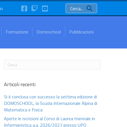
FaceBook
Twitch
YouTube
in
Cerca...
Formazione
Domoschool
Pubblicazioni
Articoli recenti
Si è conclusa con successo la settima edizione di
DOMOSCHOOL, la Scuola Internazionale Alpina di
Matematica e Fisica
Aperte le iscrizioni al Corso di Laurea triennale in
Infermieristica a.a. 2026/2027 presso UPO