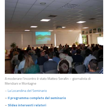
A moderare l’incontro è stato Matteo Serafin – giornalista di
Meridiani e Montagne
–
La Locandina del Seminario
–
Il programma completo del seminario
–
Slides interventi relatori