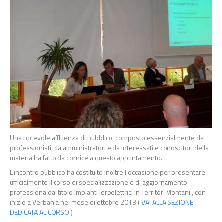
Una notevole affluenza di pubblico, composto essenzialmente da
professionisti, da amministratori e da interessati e conoscitori della
materia ha fatto da cornice a questo appuntamento.
L’incontro pubblico ha costituito inoltre l’occasione per presentare
ufficialmente il corso di specializzazione e di aggiornamento
professiona dal titolo Impianti Idroelettrici in Territori Montani , con
inizio a Verbania nel mese di ottobre 2013 (
VAI ALLA SEZIONE
DEDICATA AL CORSO
)