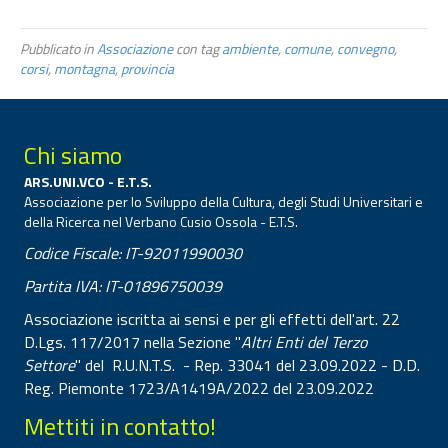
Pubblicato in
Associazione
con tag
ambiente
,
comune
,
convegno
,
corsi
,
montagna
,
provincia
Chi siamo
ARS.UNI.VCO - E.T.S.
Associazione per lo Sviluppo della Cultura, degli Studi Universitari e
della Ricerca nel Verbano Cusio Ossola - E.T.S.
Codice Fiscale: IT-92011990030
Partita IVA: IT-01896750039
Associazione iscritta ai sensi e per gli effetti dell'art. 22
D.Lgs. 117/2017 nella Sezione "
Altri Enti del Terzo
Settore
" del R.U.N.T.S. - Rep. 33041 del 23.09.2022 - D.D.
Reg. Piemonte 1723/A1419A/2022 del 23.09.2022
Mettiti in contatto!