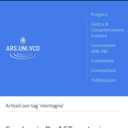
Progetti
Centro di
Documentazione
Europea
Convenzione
delle Alpi
Formazione
Domoschool
Pubblicazioni
Articoli con tag ‘montagna’