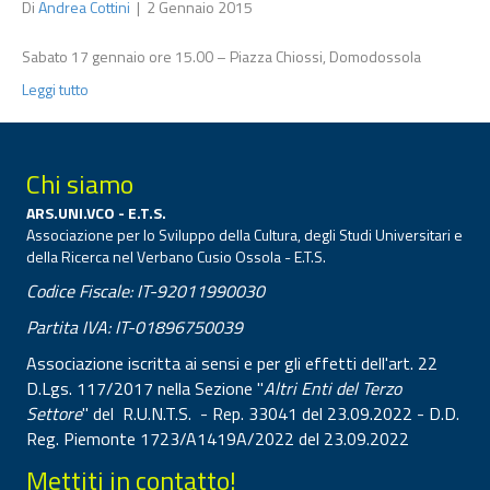
Di
Andrea Cottini
|
2 Gennaio 2015
Sabato 17 gennaio ore 15.00 – Piazza Chiossi, Domodossola
Leggi tutto
Chi siamo
ARS.UNI.VCO - E.T.S.
Associazione per lo Sviluppo della Cultura, degli Studi Universitari e
della Ricerca nel Verbano Cusio Ossola - E.T.S.
Codice Fiscale: IT-92011990030
Partita IVA: IT-01896750039
Associazione iscritta ai sensi e per gli effetti dell'art. 22
D.Lgs. 117/2017 nella Sezione "
Altri Enti del Terzo
Settore
" del R.U.N.T.S. - Rep. 33041 del 23.09.2022 - D.D.
Reg. Piemonte 1723/A1419A/2022 del 23.09.2022
Mettiti in contatto!