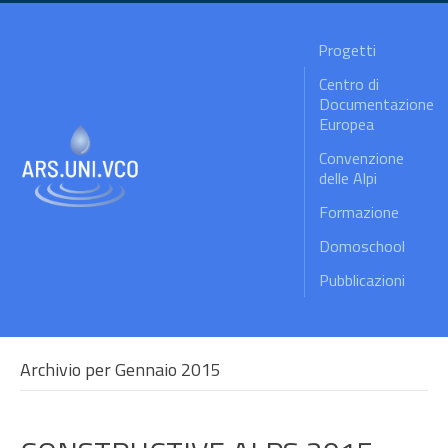
Progetti
Centro di
Documentazione
Europea
Convenzione
delle Alpi
Formazione
Domoschool
Pubblicazioni
Archivio per Gennaio 2015