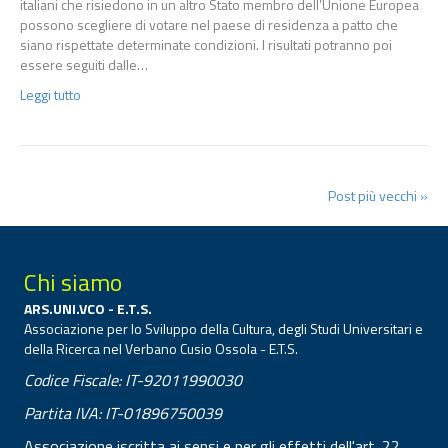
italiani che risiedono in un altro Stato membro dell’Unione Europea
possono scegliere di votare nel paese di residenza a patto che
siano rispettate determinate condizioni. I risultati potranno poi
essere seguiti dalle…
Leggi tutto
Post più vecchi »
Chi siamo
ARS.UNI.VCO - E.T.S.
Associazione per lo Sviluppo della Cultura, degli Studi Universitari e
della Ricerca nel Verbano Cusio Ossola - E.T.S.
Codice Fiscale: IT-92011990030
Partita IVA: IT-01896750039
Associazione iscritta ai sensi e per gli effetti dell'art. 22