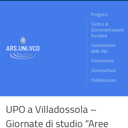
Progetti
Centro di
Documentazione
Europea
Convenzione
delle Alpi
Formazione
Domoschool
Pubblicazioni
UPO a Villadossola –
Giornate di studio “Aree