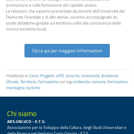
promozione e sulla formazione del capitale umano.
Le relazioni, che saranno presentate da docenti dell’Università del
Piemonte Orientale o di altri atenei, saranno accompagnate da
uscite didattiche guidate sul territorio volte alla conoscenza delle
risorse turistiche locali.
Clicca qui per maggiori informazioni
Pubblicato in
Corsi
,
Progetti
,
UPO
,
turismo
,
Università
,
Ambiente
,
Ossola
,
Territorio
,
Formazione
con tag
ambiente
,
comune
,
formazione
,
montagna
,
turismo
Chi siamo
ARS.UNI.VCO - E.T.S.
Associazione per lo Sviluppo della Cultura, degli Studi Universitari e
della Ricerca nel Verbano Cusio Ossola - E.T.S.