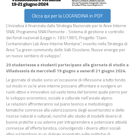
Clicca qui per la LOCANDINA in PDF
L'iniziativa è finanziata dalla Strategia Nazionale per le Aree Interne
SNAI, Programma SNAI Piemonte - Sistema di gestione e controllo
dei fondi nazionali (Legge n. 183/1987), Progetto “Claim.
Contamination Lab Aree Interne Montane”, inserito nella Strategia di
Area “La green community delle Valli Ossolane. Nuove energie per
un nuovo sentiero di sviluppo”.
20 studentesse e studenti partecipano alle giornate di studio a
Villadossola da mercoledì 19 giugno a venerdì 21 giugno 2024.
Le giornate di studio sono un’occasione di riflessione a tutto tondo
sul modo in cui le aree interne possano affrontare e svolgere un
ruolo attivo e innovativo sul vasto tema del turismo quale perno per
lo sviluppo economico, sociale e culturale nell’areale alpino.
Le relazioni affronteranno sul piano teorico e metodologico
tematiche connesse alla valorizzazione degli asset turistici e delle
risorse naturali e culturali, nonché allo studio di modelli diversi di
buone pratiche a cui aderire per intraprendere e potenziare attività
connesse all’offerta turistica, coinvolgendo i diversi attori sociali
attivi sul territorio in un dialogo incentrato sulle politiche di