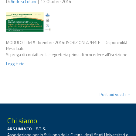
Di
Andrea Cottini
|
13 Ottobre 2014
MODULO II del 5 dicembre 2014: ISCRIZIONI APERTE – Disponibilità
Residuali.
Si prega di contattare la segreteria prima di procedere all’iscrizione
Leggi tutto
Post più vecchi »
Chi siamo
ARS.UNI.VCO - E.T.S.
Associazione per lo Sviluppo della Cultura, degli Studi Universitari e