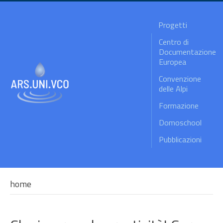
Progetti
Centro di
Documentazione
Europea
Convenzione
delle Alpi
Formazione
Domoschool
Pubblicazioni
home