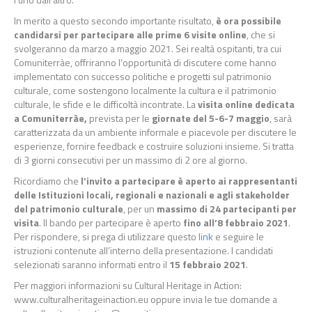
In merito a questo secondo importante risultato,
è ora possibile
candidarsi per partecipare alle prime 6 visite online
, che si
svolgeranno da marzo a maggio 2021. Sei realtà ospitanti, tra cui
Comuniterràe, offriranno l’opportunità di discutere come hanno
implementato con successo politiche e progetti sul patrimonio
culturale, come sostengono localmente la cultura e il patrimonio
culturale, le sfide e le difficoltà incontrate. La
visita online dedicata
a Comuniterràe,
prevista per le
giornate del 5-6-7 maggio
, sarà
caratterizzata da un ambiente informale e piacevole per discutere le
esperienze, fornire feedback e costruire soluzioni insieme. Si tratta
di 3 giorni consecutivi per un massimo di 2 ore al giorno.
Ricordiamo che
l’invito a partecipare è aperto ai rappresentanti
delle Istituzioni locali, regionali e nazionali e agli stakeholder
del patrimonio culturale
, per un
massimo di 24 partecipanti per
visita
. Il bando per partecipare è aperto
fino all’8 febbraio 2021
.
Per rispondere, si prega di utilizzare questo
link
e seguire le
istruzioni contenute all’interno della presentazione. I candidati
selezionati saranno informati entro il
15 febbraio 2021
.
Per maggiori informazioni su Cultural Heritage in Action:
www.culturalheritageinaction.eu oppure invia le tue domande a