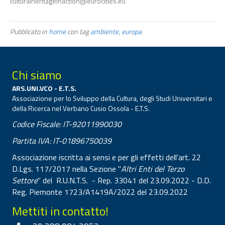
culturalheritageinaction@eurocities.eu
Pubblicato in
home
con tag
ambiente
,
europa
Chi siamo
ARS.UNI.VCO - E.T.S.
Associazione per lo Sviluppo della Cultura, degli Studi Universitari e
della Ricerca nel Verbano Cusio Ossola - E.T.S.
Codice Fiscale: IT-92011990030
Partita IVA: IT-01896750039
Associazione iscritta ai sensi e per gli effetti dell'art. 22
D.Lgs. 117/2017 nella Sezione "
Altri Enti del Terzo
Settore
" del R.U.N.T.S. - Rep. 33041 del 23.09.2022 - D.D.
Reg. Piemonte 1723/A1419A/2022 del 23.09.2022
Mettiti in contatto!