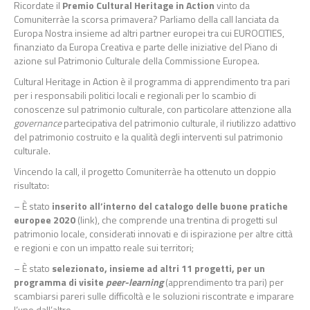
Ricordate il
Premio Cultural Heritage in Action
vinto da
Comuniterràe la scorsa primavera? Parliamo della call lanciata da
Europa Nostra insieme ad altri partner europei tra cui EUROCITIES,
finanziato da Europa Creativa e parte delle iniziative del Piano di
azione sul Patrimonio Culturale della Commissione Europea.
Cultural Heritage in Action è il programma di apprendimento tra pari
per i responsabili politici locali e regionali per lo scambio di
conoscenze sul patrimonio culturale, con particolare attenzione alla
governance
partecipativa del patrimonio culturale, il riutilizzo adattivo
del patrimonio costruito e la qualità degli interventi sul patrimonio
culturale.
Vincendo la call, il progetto Comuniterràe ha ottenuto un doppio
risultato:
– È stato
inserito all’interno del catalogo delle buone pratiche
europee 2020
(link), che comprende una trentina di progetti sul
patrimonio locale, considerati innovati e di ispirazione per altre città
e regioni e con un impatto reale sui territori;
– È stato
selezionato, insieme ad altri 11 progetti, per un
programma di visite
peer-learning
(apprendimento tra pari) per
scambiarsi pareri sulle difficoltà e le soluzioni riscontrate e imparare
l’uno dall’altro.