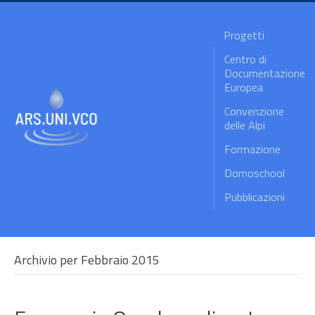
Progetti
Centro di
Documentazione
Europea
Convenzione
delle Alpi
Formazione
Domoschool
Pubblicazioni
Archivio per Febbraio 2015