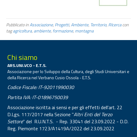
Pubblicato in
Associazione
,
Progetti
,
Ambiente
,
Territorio
,
RIcerca
con
tag
agricoltura
,
ambiente
,
formazione
,
montagna
Chi siamo
ARS.UNI.VCO - E.T.S.
Associazione per lo Sviluppo della Cultura, degli Studi Universitari e
della Ricerca nel Verbano Cusio Ossola - E.T.S.
Codice Fiscale: IT-92011990030
Partita IVA: IT-01896750039
Associazione iscritta ai sensi e per gli effetti dell'art. 22
D.Lgs. 117/2017 nella Sezione "
Altri Enti del Terzo
Settore
" del R.U.N.T.S. - Rep. 33041 del 23.09.2022 - D.D.
Reg. Piemonte 1723/A1419A/2022 del 23.09.2022