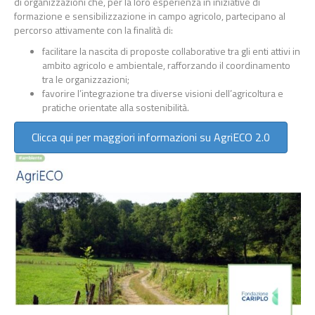
di organizzazioni che, per la loro esperienza in iniziative di
formazione e sensibilizzazione in campo agricolo, partecipano al
percorso attivamente con la finalità di:
facilitare la nascita di proposte collaborative tra gli enti attivi in
ambito agricolo e ambientale, rafforzando il coordinamento
tra le organizzazioni;
favorire l’integrazione tra diverse visioni dell’agricoltura e
pratiche orientate alla sostenibilità.
Clicca qui per maggiori informazioni su AgriECO 2.0