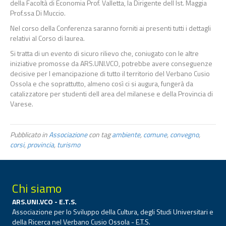
della Facoltà di Economia Prof. Valletta, la Dirigente dell Ist. Maggia
Prof.ssa Di Muccio.
Nel corso della Conferenza saranno forniti ai presenti tutti i dettagli
relativi al Corso di laurea.
Si tratta di un evento di sicuro rilievo che, coniugato con le altre
iniziative promosse da ARS.UNI.VCO, potrebbe avere conseguenze
decisive per l emancipazione di tutto il territorio del Verbano Cusio
Ossola e che soprattutto, almeno così ci si augura, fungerà da
catalizzatore per studenti dell area del milanese e della Provincia di
Varese.
Pubblicato in
Associazione
con tag
ambiente
,
comune
,
convegno
,
corsi
,
provincia
,
turismo
Chi siamo
ARS.UNI.VCO - E.T.S.
Associazione per lo Sviluppo della Cultura, degli Studi Universitari e
della Ricerca nel Verbano Cusio Ossola - E.T.S.