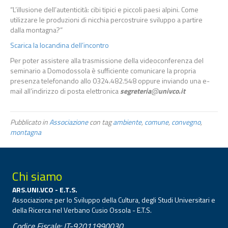
“L’illusione dell’autenticità: cibi tipici e piccoli paesi alpini. Come
utilizzare le produzioni di nicchia percostruire sviluppo a partire
dalla montagna?”
Scarica la locandina dell’incontro
Per poter assistere alla trasmissione della videoconferenza del
seminario a Domodossola è sufficiente comunicare la propria
presenza telefonando allo 0324.482.548 oppure inviando una e-
mail all’indirizzo di posta elettronica
segreteria
@
univco.it
Pubblicato in
Associazione
con tag
ambiente
,
comune
,
convegno
,
montagna
Chi siamo
ARS.UNI.VCO - E.T.S.
Associazione per lo Sviluppo della Cultura, degli Studi Universitari e
della Ricerca nel Verbano Cusio Ossola - E.T.S.
Codice Fiscale: IT-92011990030