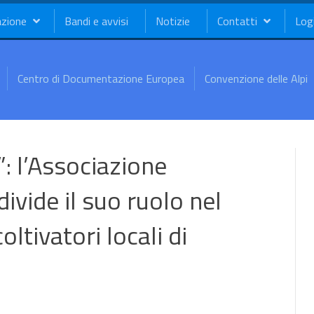
azione
Bandi e avvisi
Notizie
Contatti
Log
Centro di Documentazione Europea
Convenzione delle Alpi
”: l’Associazione
ivide il suo ruolo nel
ltivatori locali di