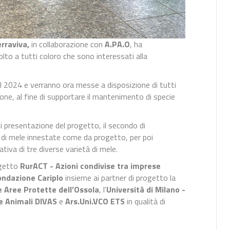
rraviva,
in collaborazione con
A.PA.O
, ha
olto a tutti coloro che sono interessati alla
l 2024 e verranno ora messe a disposizione di tutti
ione, al fine di supportare il mantenimento di specie
i presentazione del progetto, il secondo di
te di mele innestate come da progetto, per poi
iva di tre diverse varietà di mele.
ogetto
RurACT - Azioni condivise tra imprese
ondazione Cariplo
insieme ai partner di progetto la
e Aree Protette dell’Ossola
, l'
Università di Milano -
e Animali DIVAS
e
Ars.Uni.VCO ETS
in qualità di