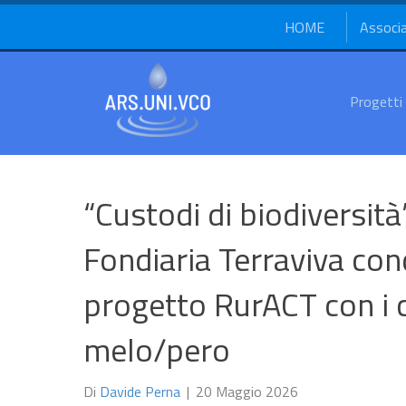
HOME
Associ
Progetti
“Custodi di biodiversità
Fondiaria Terraviva cond
progetto RurACT con i co
melo/pero
Di
Davide Perna
|
20 Maggio 2026