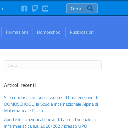
FaceBook
Twitch
YouTube
in
Cerca...
Formazione
Domoschool
Pubblicazioni
Articoli recenti
Si è conclusa con successo la settima edizione di
DOMOSCHOOL, la Scuola Internazionale Alpina di
Matematica e Fisica
Aperte le iscrizioni al Corso di Laurea triennale in
Infermieristica a.a. 2026/2027 presso UPO