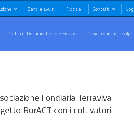
azione
Bandi e avvisi
Notizie
Contatti
Log
Centro di Documentazione Europea
Convenzione delle Alpi
Associazione Fondiaria Terraviva
ogetto RurACT con i coltivatori