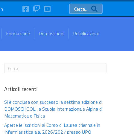
FaceBook
Twitch
YouTube
in
Cerca...
Formazione
Domoschool
Pubblicazioni
Articoli recenti
Si è conclusa con successo la settima edizione di
DOMOSCHOOL, la Scuola Internazionale Alpina di
Matematica e Fisica
Aperte le iscrizioni al Corso di Laurea triennale in
Infermieristica a.a. 2026/2027 presso UPO