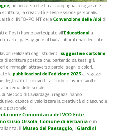
agne
, un percorso che ha accompagnato ragazze e
scrittura, la creatività e l’espressione personale.
 qualità di INFO-POINT della
Convenzione delle Alpi
di
nti e Post) hanno partecipato all’
Educational
a
 tra arte, paesaggio e attività laboratoriali dedicate
avori realizzati dagli studenti:
suggestive cartoline
ca di scrittura poetica che, partendo da testi già
ri e immagini attraverso parole, segni e colori.
nate le
pubblicazioni dell’edizione 2025
ai ragazzi
e degli istituti coinvolti, affinché il lavoro svolto
ll’interno delle scuole.
a di Metodo di Caviardage, i ragazzi hanno
lusivo, capace di valorizzare la creatività di ciascuno e
a e personale.
ndazione Comunitaria del VCO Ente
ano Cusio Ossola
,
Comune di Verbania
e in
allanza, il
Museo del Paesaggio
, i
Giardini