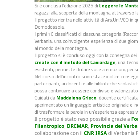
Si è conclusa l’edizione 2025 di
Leggere le Mont
ragazzi alla scoperta della montagna attraverso la 
Il progetto rientra nelle attività di Ars.Uni.VCO in
Domodossola.
I primi 10 classificati di ciascuna categoria (Racco
Verbania, una coinvolgente esperienza di due giorni
al mondo della montagna.
Il progetto si è concluso oggi con la consegna dei l
create con il metodo del Caviardage
, una tecni
esistenti, permette di dare voce a emozioni, pensie
Nel corso dell’incontro sono state inoltre conseg
partecipanti, ai docenti e alle biblioteche scolastich
possa continuare a essere condiviso e valorizzato a
Guidati da
Maddalena Grieco
, docente certificat
sperimentato un linguaggio artistico originale e inc
di trasformare la parola in un’esperienza espressiv
Il progetto è stato reso possibile grazie a
Fo
Filantropico
,
DREMAR
,
Provincia del Verb
collaborazione con
il
CNR IRSA
di Verbania P