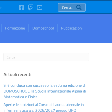
FaceBook
Twitch
YouTube
in
Cerca...
Formazione
Domoschool
Pubblicazioni
Articoli recenti
Si è conclusa con successo la settima edizione di
DOMOSCHOOL, la Scuola Internazionale Alpina di
Matematica e Fisica
Aperte le iscrizioni al Corso di Laurea triennale in
Infermieristica a.a. 2026/2027 presso UPO