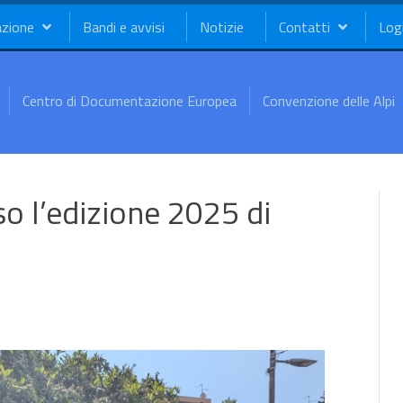
azione
Bandi e avvisi
Notizie
Contatti
Log
Centro di Documentazione Europea
Convenzione delle Alpi
o l’edizione 2025 di