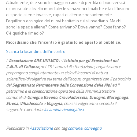
Attualmente, due sono le maggiori cause di perdita di biodiversità
riconosciute a livello mondiale: le variazioni climatiche e la diffusione
di specie aliene invasive, capaci di alterare pesantemente
l’equilibrio ecologico dei nuovi habitat in cui si insediano. Ma chi
sono le specie aliene? Come arrivano? Dove vanno? Cosa fanno?
C’è qualche rimedio?
Ricordiamo che l’incontro è gratuito ed aperto al pubblico.
Scarica la locandina dell’incontro
L’
Associazione ARS.UNI.VCO
e l’
Istituto per gli Ecosistemi del
C.N.R. di Pallanza,
nel 75° anno dalla fondazione, organizzano e
propongono congiuntamente un ciclo di incontri di natura
scientifica/divulgativa sul tema dell’acqua, organizzati con il patrocinio
del
Segretariato Permanente della Convenzione delle Alpi
ed il
patrocinio e la collaborazione operativa della Amministrazioni
comunali di
Omegna
,
Baveno
,
Crevoladossola,
Druogno
,
Macugnaga
,
Stresa
,
Villadossola
e
Vogogna
, che si svolgeranno secondo il
seguente calendario:
locandina riepilogativa
Pubblicato in
Associazione
con tag
comune
,
convegno