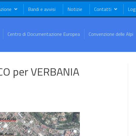
azione
Bandi e avvisi
Notizie
Contatti
Log
Centro di Documentazione Europea
Convenzione delle Alpi
CO per VERBANIA