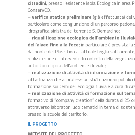
cittadini
, presso l’esistente isola Ecologica in area P
ConserVCO;
–
verifica statica preliminare
(già effettuata) del ve
particolare come congiunzione di un percorso pedonale
idrografica sinistra del torrente S. Bernardino;
–
riqualificazione ecologica dell’ambiente fluvial
dell’alveo fino alla foce
; in particolare è prevista 
dal ponte del Plusc fino all’attuale briglia sul torrente
realizzazione di interventi di controllo della vegetazi
autoctona tipica dell’ambiente fluviale;
–
realizzazione di attività di informazione e fo
cittadinanza che ai professionisti/funzionari pubblici
formazione sui temi dell’ecologia fluviale a cura di Ar
–
realizzazione di attività di formazione sul tem
formativo di “company creation” della durata di 25 or
attraverso laboratori ludo tematici in tema di sosten
presso le scuole del territorio.
IL PROGETTO
WEBSITE DEL PROGETTO