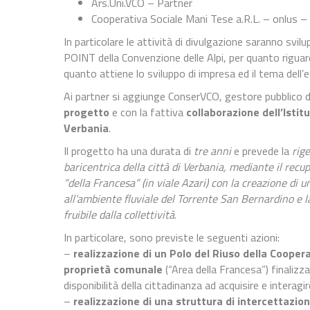
Ars.Uni.VCO – Partner
Cooperativa Sociale Mani Tese a.R.L. – onlus –
In particolare le attività di divulgazione saranno svil
POINT della Convenzione delle Alpi, per quanto riguar
quanto attiene lo sviluppo di impresa ed il tema dell’
Ai partner si aggiunge ConserVCO, gestore pubblico del 
progetto
e con la fattiva
collaborazione dell’Istit
Verbania
.
Il progetto ha una durata di
tre anni
e prevede la
rig
baricentrica della città di Verbania, mediante il recup
“della Francesa” (in viale Azari) con la creazione di 
all’ambiente fluviale del Torrente San Bernardino e l
fruibile dalla collettività
.
In particolare, sono previste le seguenti azioni:
–
realizzazione di un Polo del Riuso della Cooper
proprietà comunale
(“Area della Francesa”) finalizzat
disponibilità della cittadinanza ad acquisire e interagir
–
realizzazione di una struttura di intercettazione