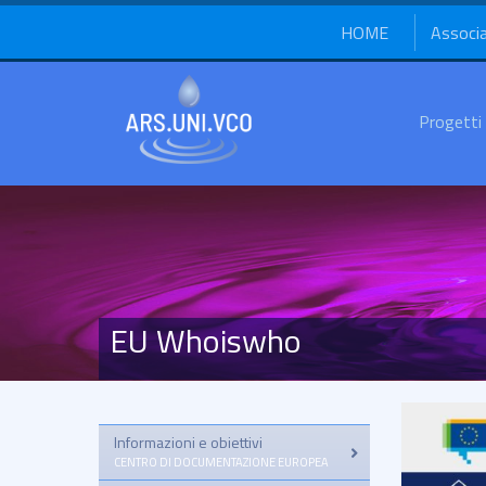
HOME
Associ
Progetti
EU Whoiswho
Informazioni e obiettivi
–
CENTRO DI DOCUMENTAZIONE EUROPEA