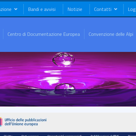
azione
Bandi e avvisi
Notizie
Contatti
Log
Centro di Documentazione Europea
Convenzione delle Alpi