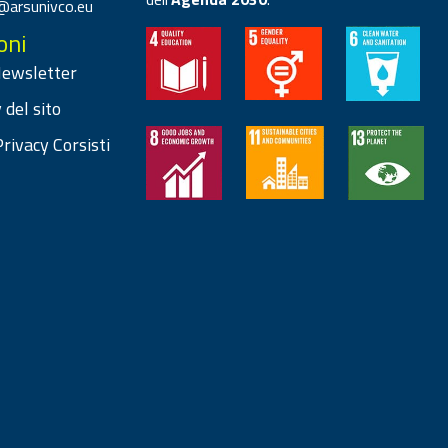
@arsunivco.eu
oni
 Newsletter
 del sito
rivacy Corsisti