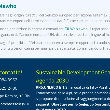
oiswho
are negli organi direttivi del Servizio europeo per l’azione esterna?
arante europeo della protezione dei dati? Come cercare una persona 
odo per iniziare la ricerca è consultare
EU
Whoiswho
, il repertorio
ganismi dell’Unione europea (UE), disponibile in tutte le lingue ufficia
age è possibile effettuare una ricerca semplice oppure, cliccando s
iunti ulteriori campi per una ricerca avanzata, consentendo di limita
 contatto!
Sustainable Development Goa
Agenda 2030
984 3952
ARS.UNI.VCO E.T.S.
, in qualità di Info-Point d
625 2480
Convenzione delle Alpi, nelle proprie politiche 
ppe Romita, 13 Bis
si propone di contribuire al raggiungimento d
Domodossola (VB)
seguenti
Obiettivi per lo Sviluppo Sostenib
dell’
Agenda 2030
: