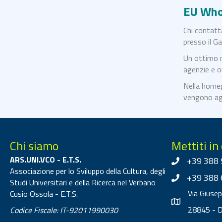
EU Wh
Chi contatt
presso il G
Un ottimo m
agenzie e or
Nella homep
vengono agg
Chi siamo
Mettiti in
ARS.UNI.VCO - E.T.S.
+39 388 
Associazione per lo Sviluppo della Cultura, degli
+39 388 
Studi Universitari e della Ricerca nel Verbano
Via Giuse
Cusio Ossola - E.T.S.
28845 - 
Codice Fiscale: IT-92011990030