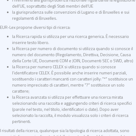
dell'UE, soprattutto degli Stati membri dell'UE
la giurisprudenza sulle convenzioni di Lugano e di Bruxelles e sui
regolamenti di Bruxelles.
EUR-Lex propone diversi tipi di ricerca:
la Ricerca rapida si utilizza per una ricerca generica. È necessario
inserire testo libero.
la Ricerca per numero di documento si utilizza quando si conosce il
numero del documento (Regolamento, Direttiva, Decisione, Causa
della Corte UE, Documenti COM e JOIN, Documenti SEC o SWD, altro)
la Ricerca per numero CELEX si utilizza quando si conosce
l’identificatore CELEX. È possibile anche inserire numeri parziali,
sostituendo i caratteri mancanti con caratteri jolly: "*" sostituisce un
numero imprecisato di caratteri, mentre "?" sostituisce un solo
carattere;
la Ricerca avanzata si utilizza per effettuare una ricerca mirata
selezionando una raccolta e aggiungendo criteri di ricerca specifici
(parole nel testo, nel titolo, identificatori o date). Dopo aver
selezionato la raccolta, il modulo visualizza solo i criteri di ricerca
pertinenti.
I risultati della ricerca, qualunque sia la tipologia di ricerca adottata, sono