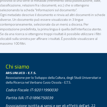
provvisti di una serie di metadati (riferimento della pubblicazione, date,
classificazione, relazioni fra i documenti, ecc.) che si ottengono
selezionando la scheda "Informazioni sul documento".
Ogni metadato descrive il documento e rinvia ad altri documenti in schede
diverse. Un documento può essere visualizzato in 3 lingue
contemporaneamente, selezionate da un menù a discesa. Per
impostazione predefinita, la prima lingua è quella dell'interfaccia utente.
Se da una ricerca si ottengono troppi risultati è possibile utilizzare i filtri
cliccabili sulla sinistra per affinare i risultati. È possibile visualizzare al
massimo 100 filtri.
Chi siamo
ARS.UNI.VCO - E.T.S.
Associazione per lo Sviluppo della Cultura, degli Studi Universitari e
della Ricerca nel Verbano Cusio Ossola - E.T.S.
Codice Fiscale: IT-92011990030
Partita IVA: IT-01896750039
Associazione iscritta ai sensi e per gli effetti dell'art. 22