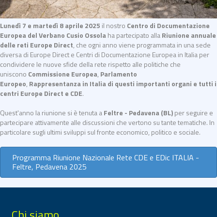
Lunedì 7 e martedì 8 aprile 2025
il nostro
Centro di Documentazione
Europea del Verbano Cusio Ossola
ha partecipato al
la
Riunione annuale
delle reti Europe Direct
, che ogni anno viene programmata in una sede
diversa di Europe Direct e Centri di Documentazione Europea in Italia per
condividere le nuove sfide della rete rispetto alle politiche che
uniscono
Commissione Europea
,
Parlamento
Europeo
,
Rappresentanza in Italia di questi importanti organi e tutti i
centri Europe Direct e CDE
.
Quest'anno la riunione si è tenuta a
Feltre - Pedavena (BL)
per seguire e
partecipare attivamente alle discussioni che vertono su tante tematiche. In
particolare sugli ultimi sviluppi sul fronte economico, politico e sociale.
Programma Riunione Nazionale Rete CDE e EDic ITALIA -
Feltre, Pedavena 2025
Chi siamo