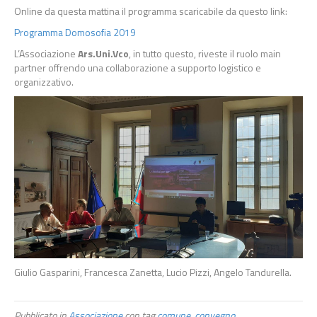
Online da questa mattina il programma scaricabile da questo link:
Programma Domosofia 2019
L’Associazione
Ars.Uni.Vco
, in tutto questo, riveste il ruolo main
partner offrendo una collaborazione a supporto logistico e
organizzativo.
Giulio Gasparini, Francesca Zanetta, Lucio Pizzi, Angelo Tandurella.
Pubblicato in
Associazione
con tag
comune
,
convegno