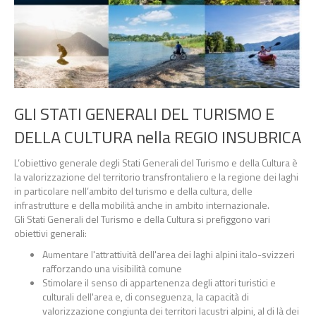
GLI STATI GENERALI DEL
TURISMO E
DELLA CULTURA nella REGIO INSUBRICA
L’obiettivo generale degli
Stati Generali del Turismo e della Cultura è
la valorizzazione del territorio
transfrontaliero
e
la
regione
dei
laghi
in
particolare
nell’ambito
del
turismo
e
della
cultura,
delle
infrastrutture
e
della mobilità anche in ambito
internazionale.
Gli Stati Generali del Turismo e della Cultura si prefiggono vari
obiettivi generali:
Aumentare l'attrattività
dell'area dei laghi alpini italo
-
svizzeri
rafforzando una visibilità
comune
Stimo
lare il senso di appartenenza degli attori turistici e
culturali dell'area
e, di conseguenza, la
capacità
di
valorizzazione
congiunta
dei
territori
lacustri
alpini,
al
di
là
dei