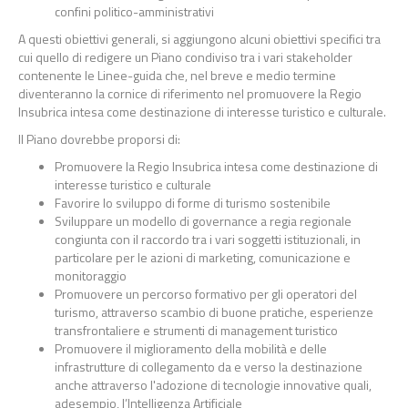
confini
politico
-
amministrativi
A questi obiettivi generali, si
aggiungono alcuni obiettivi specifici tra
cui quello di
redigere un Piano condiviso tra i vari stakeholder
contenente le Linee
-
guida
che, nel breve e medio
termine
diventeranno la cornice di riferimento nel promuovere la Regio
Insubrica intesa come destinazione
di interess
e turistico e
culturale.
Il Piano dovrebbe proporsi di:
Promuovere la Regio Insubrica
intesa come destinazione di
interesse turistico e
culturale
Favorire lo sviluppo di forme di turismo
sostenibile
Sviluppare un modello di governance a regia regionale
con
giunta
con il raccordo tra i vari soggetti
istituzionali, in
particolare per le azioni di marketing, comunicazione e
monitoraggio
Promuovere un percorso formativo per gli operatori del
turismo
, attraverso scambio di buone pratiche,
esperienze
transfrontaliere e strumenti di management
turistico
Promuovere il miglioramento della mobilità e delle
infrastrutture di collegamento
da e verso la d
estinazione
anche
attraverso
l'adozione
di
tecnologie
innovative
quali,
ad
esempio,
l’Intelligenza
Artificiale