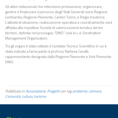
Gli
attori
istituzionali
che
intendono
promuovere,
organizzare,
gestire
e
finalizzare
il
percorso
degli
Stati
Generali
sono
Regione
Lombardia, Regione Piemonte, Canton Ticino, e Regio
Insub
rica
.
L’attività di ideazione, realizzazione operativa e coordinamento sarà
affidata alle rispettive Società di
valorizzazione turistica dei tre
territori, definite nel prosieguo “DMO” cioè le c.d. Destination
Management
Organization.
Tra gli organi è stato istituito il Comitato Tecnico Scientifico in cui è
stata indicata a farne parte la prof.ssa Stefania Cerutti,
rappresentante designata dalla Regione Piemonte e Visit Piemonte
DMO.
Pubblicato in
Associazione
,
Progetti
con tag
ambiente
,
comune
,
Comunità
,
cultura
,
turismo