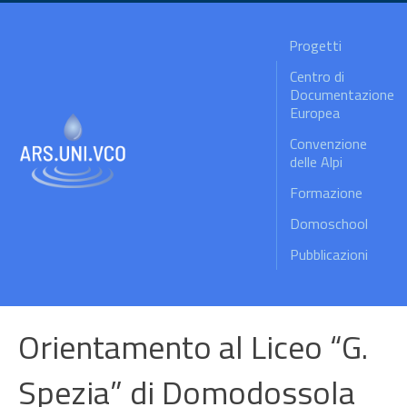
Progetti
Centro di
Documentazione
Europea
Convenzione
delle Alpi
Formazione
Domoschool
Pubblicazioni
Orientamento al Liceo “G.
Spezia” di Domodossola