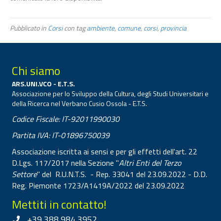
Pubblicato in
Corsi
con tag
ambiente
,
comune
,
corsi
,
provincia
Chi siamo
ARS.UNI.VCO - E.T.S.
Associazione per lo Sviluppo della Cultura, degli Studi Universitari e
della Ricerca nel Verbano Cusio Ossola - E.T.S.
Codice Fiscale: IT-92011990030
Partita IVA: IT-01896750039
Associazione iscritta ai sensi e per gli effetti dell'art. 22
D.Lgs. 117/2017 nella Sezione "
Altri Enti del Terzo
Settore
" del R.U.N.T.S. - Rep. 33041 del 23.09.2022 - D.D.
Reg. Piemonte 1723/A1419A/2022 del 23.09.2022
Mettiti in contatto!
+39 388 984 3952